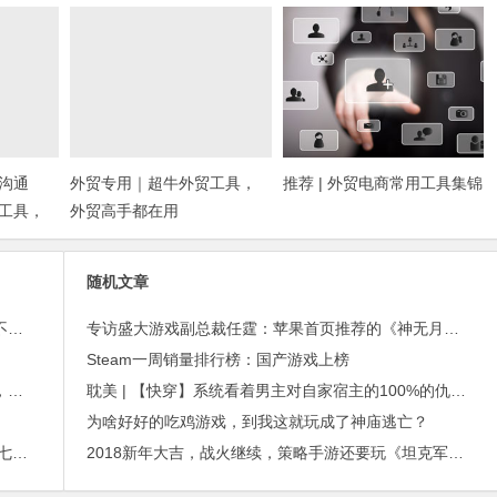
沟通
外贸专用｜超牛外贸工具，
推荐 | 外贸电商常用工具集锦
工具，
外贸高手都在用
随机文章
外贸邮件营销的免费工具——小满快发：群发邮件不担心IP被封
专访盛大游戏副总裁任霆：苹果首页推荐的《神无月》如何做到畅销Top 10？
Steam一周销量排行榜：国产游戏上榜
进博会倒计时，外贸沟通中，老外喜欢的聊天工具，你知道几种？
耽美 | 【快穿】系统看着男主对自家宿主的100%的仇恨值：这应该是个假男主。
为啥好好的吃鸡游戏，到我这就玩成了神庙逃亡？
2015年最赚钱游戏出炉：《梦幻西游》手游排行第七，腾讯总收入进前三
2018新年大吉，战火继续，策略手游还要玩《坦克军团：红警归来》！