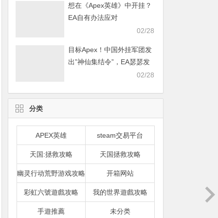
想在《Apex英雄》中开挂？
EA自有办法应对
02/28
目标Apex！中国外挂军团发
出”神仙集结令”，EA瑟瑟发
抖
02/28
分类
APEX英雄
steam交易平台
天国:拯救攻略
天国拯救攻略
幽灵行动荒野游戏攻略
开箱网站
彩虹六號遊戲攻略
我的世界遊戲攻略
手遊推薦
未分类