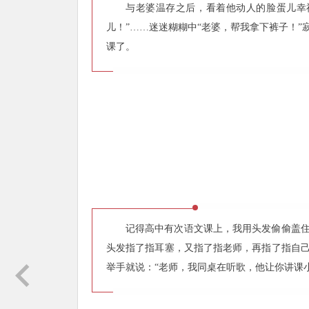
与老婆温存之后，看着他动人的脸蛋儿幸
儿！”……迷迷糊糊中“老婆，帮我拿下裤子！
课了。
记得高中有次语文课上，我用头发偷偷盖
头发指了指耳塞，又指了指老师，再指了指自
举手就说：“老师，我同桌在听歌，他让你讲课