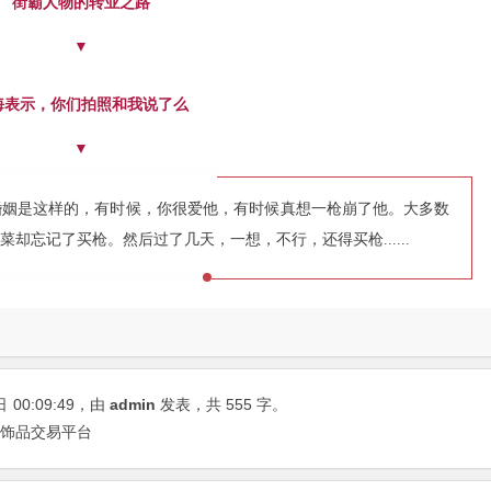
街霸人物的转业之路
▼
海表示，你们拍照和我说了么
▼
婚姻是这样的，有时候，你很爱他，有时候真想一枪崩了他。大多数
却忘记了买枪。然后过了几天，一想，不行，还得买枪......
日
00:09:49
，由
admin
发表，共 555 字。
外饰品交易平台