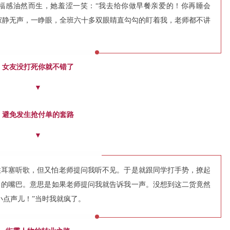
福感油然而生，她羞涩一笑：“我去给你做早餐亲爱的！你再睡会
”寂静无声，一睁眼，全班六十多双眼睛直勾勾的盯着我，老师都不讲
女友没打死你就不错了
▼
避免发生抢付单的套路
▼
住耳塞听歌，但又怕老师提问我听不见。于是就跟同学打手势，撩起
己的嘴巴。意思是如果老师提问我就告诉我一声。没想到这二货竟然
小点声儿！”当时我就疯了。