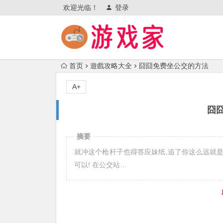
欢迎光临！
登录
首页
遊戲攻略大全
囧囧免费坐公交的方法
A+
囧
摘要
就冲这个枪杆子也得答应妹纸,追了你这么远就
可以! 在公交站…