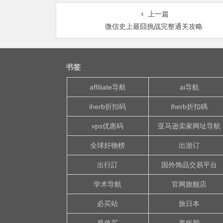
上一篇
微信史上最囧挑战完整通关攻略
书签
affiliate导航
ai导航
iherb折扣码
iherb折扣碼
vps优惠码
亚马逊卖家网址导航
全球好物榜
出游订
出行訂
国外饰品交易平台
学术导航
官网旗舰店
必买站
旅日本