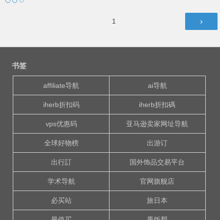
文
第
1
章
页
导
航
书签
affiliate导航
ai导航
iherb折扣码
iherb折扣碼
vps优惠码
亚马逊卖家网址导航
全球好物榜
出游订
出行訂
国外饰品交易平台
学术导航
官网旗舰店
必买站
旅日本
最值买
果饭帮