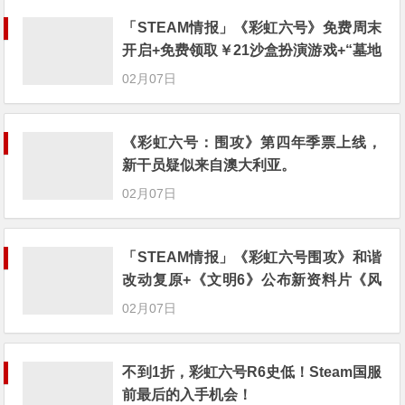
「STEAM情报」《彩虹六号》免费周末
开启+免费领取￥21沙盒扮演游戏+“墓地
星露谷”今日上架
02月07日
《彩虹六号：围攻》第四年季票上线，
新干员疑似来自澳大利亚。
02月07日
「STEAM情报」《彩虹六号围攻》和谐
改动复原+《文明6》公布新资料片《风
云变幻》
02月07日
不到1折，彩虹六号R6史低！Steam国服
前最后的入手机会！