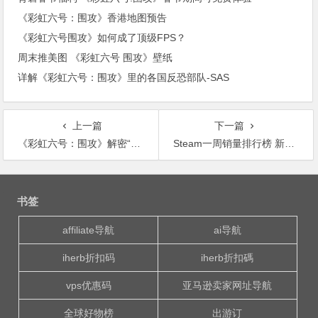
《彩虹六号：围攻》香港地图预告
《彩虹六号围攻》如何成了顶级FPS？
周末推美图 《彩虹六号 围攻》壁纸
详解《彩虹六号：围攻》里的各国反恐部队-SAS
上一篇
下一篇
《彩虹六号：围攻》解密“人形怪物” 基本确定僵尸元素
Steam一周销量排行榜 新年第一匹黑马《天国：拯救》
文
章
书签
导
航
affiliate导航
ai导航
iherb折扣码
iherb折扣碼
vps优惠码
亚马逊卖家网址导航
全球好物榜
出游订