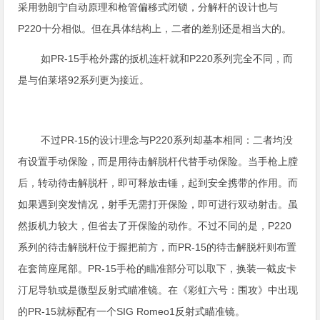
采用勃朗宁自动原理和枪管偏移式闭锁，分解杆的设计也与
P220十分相似。但在具体结构上，二者的差别还是相当大的。
如PR-15手枪外露的扳机连杆就和P220系列完全不同，而
是与伯莱塔92系列更为接近。
不过PR-15的设计理念与P220系列却基本相同：二者均没
有设置手动保险，而是用待击解脱杆代替手动保险。当手枪上膛
后，转动待击解脱杆，即可释放击锤，起到安全携带的作用。而
如果遇到突发情况，射手无需打开保险，即可进行双动射击。虽
然扳机力较大，但省去了开保险的动作。不过不同的是，P220
系列的待击解脱杆位于握把前方，而PR-15的待击解脱杆则布置
在套筒座尾部。PR-15手枪的瞄准部分可以取下，换装一截皮卡
汀尼导轨或是微型反射式瞄准镜。在《彩虹六号：围攻》中出现
的PR-15就标配有一个SIG Romeo1反射式瞄准镜。