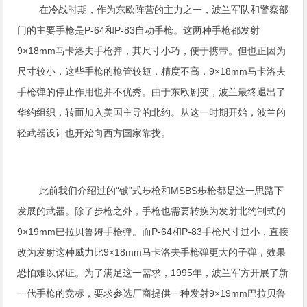
在冷战时期，作为东欧阵营的主力之一，波兰军队和警察部
门的主要手枪是P-64和P-83自动手枪。这两种手枪都发射
9×18mm马卡洛夫手枪弹，其尺寸小巧，便于携带。但也正因为
尺寸较小，这些手枪的枪管较短，精度不高，9×18mm马卡洛夫
手枪弹的停止作用也并不优秀。由于东欧剧变，波兰最终退出了
华约组织，转而加入美国主导的北约。从这一时期开始，波兰的
轻武器设计也开始向西方国家靠拢。
此前我们介绍过的“铍”式步枪和MSBS步枪都是这一思路下
发展的武器。除了步枪之外，手枪也需要转换为发射北约制式的
9×19mm巴拉贝鲁姆手枪弹。而P-64和P-83手枪尺寸过小，直接
改为发射这种威力比9×18mm马卡洛夫手枪弹更大的子弹，效果
恐怕难以保证。为了满足这一需求，1995年，波兰军方开展了新
一代手枪的竞标，要求参选厂商提供一种发射9×19mm巴拉贝鲁