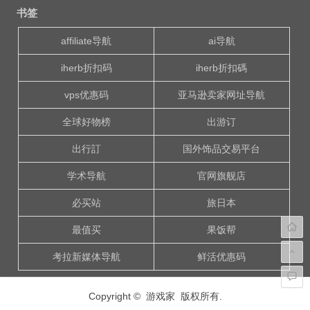
章
书签
导
航
affiliate导航
ai导航
iherb折扣码
iherb折扣碼
vps优惠码
亚马逊卖家网址导航
全球好物榜
出游订
出行訂
国外饰品交易平台
学术导航
官网旗舰店
必买站
旅日本
最值买
果饭帮
考拉新媒体导航
鲜活优惠码
Copyright © 游戏家 版权所有.