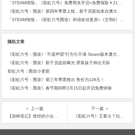
「STEAM情报」《彩虹六号》免费周末开启+免费领取￥21沙盒扮演游戏+“墓地星露谷”今日上架
《彩虹六号：围攻》第四年季票上线，新干员疑似来自澳大利亚。
「STEAM情报」《彩虹六号围攻》和谐改动复原+《文明6》公布新资料片《风云变幻》
随机文章
《彩虹六号：围攻》“不退声望”行为引不满 Steam版本遭大量差评
《彩虹六号：围攻》新干员提前曝光 黑客妹子帅出天际
彩虹六号：围攻小更新
《彩虹六号：围攻》第三年季票推出 售价为128元！
《彩虹六号：围攻》春节期间即2月15日起开启免费体验
上一篇
下一篇
【游林笔记】曾经的小众游戏：《彩虹六号：围攻》
《彩虹六号》又要火？玩家已经突破3000万了
文