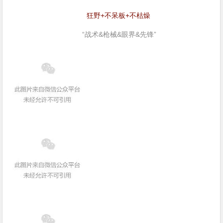
狂野+不呆板+不枯燥
“战术&枪械&眼界&先锋”