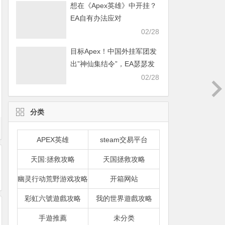
想在《Apex英雄》中开挂？
EA自有办法应对
02/28
目标Apex！中国外挂军团发
出”神仙集结令”，EA瑟瑟发
抖
02/28
分类
APEX英雄
steam交易平台
天国:拯救攻略
天国拯救攻略
幽灵行动荒野游戏攻略
开箱网站
彩虹六號遊戲攻略
我的世界遊戲攻略
手遊推薦
未分类