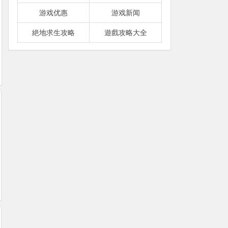
游戏优惠
游戏新闻
絶地求生攻略
遊戲攻略大全