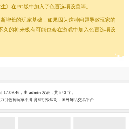
生》在PC版中加入了色盲选项设置等。
增长的玩家基础，如果因为这种问题导致玩家的
不久的将来极有可能也会在游戏中加入色盲选项设
日
17:09:46
，由
admin
发表，共 543 字。
力引色盲玩家不满 育碧积极应对 - 国外饰品交易平台