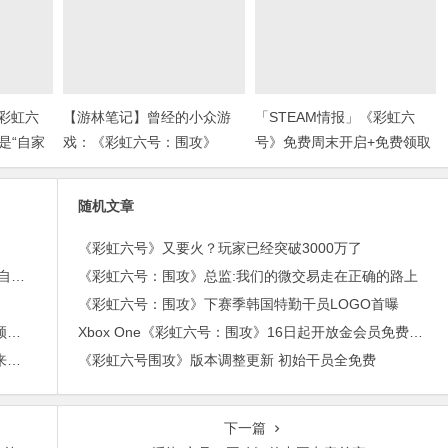
《彩虹六
【游林笔记】曾经的小众游
「STEAM情报」《彩虹六
是“自家
戏：《彩虹六号：围攻》
号》免费周末开启+免费领取
奖)
￥21沙盒扮演游戏+“墓地星
露谷”今日上架
随机文章
《彩虹六号》又要火？玩家已经突破3000万了
不是P226？| 其实《彩虹六号》波兰探员用的可是“自家武器！”(上期福利开奖)
《彩虹六号：围攻》总监:我们的微交易走在正确的路上
》
《彩虹六号：围攻》下赛季韩国特勤干员LOGO首曝
「STEAM情报」《彩虹六号》免费周末开启+免费领取￥21沙盒扮演游戏+“墓地星露谷”今日上架
Xbox One《彩虹六号：围攻》16日起开放金会员免费体验 同期开启4折优惠促销
《彩虹六号：围攻》第四年季票上线，新干员疑似来自澳大利亚。
《彩虹六号围攻》版本调整更新 初始干员全免费
下一篇