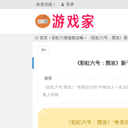
欢迎光临！
登录
首页
彩虹六號遊戲攻略
《彩虹六号：围攻》新
A+
《彩虹六号：围攻》新
摘要
《彩虹六号:围攻》“奇美拉行动”中将加入一名法
敌人的移…
《彩虹六号：围攻》“奇美拉行动