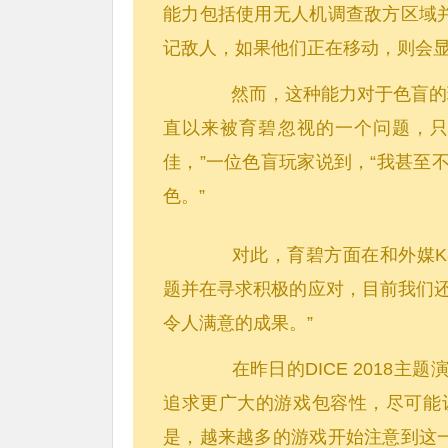
能力包括使用无人机调查敌方区域并检
记敌人，如果他们正在移动，则会
然而，这种能力对于色盲的玩
直以来被育碧忽视的一个问题，
佳，”一位色盲玩家说到，“我甚至不
色。”
对此，育碧方面在和外媒Kat
题并在寻求积极的应对，目前我们
令人满意的成果。”
在昨日的DICE 2018主题演讲
追求更广大的游戏包容性，尽可能
是，越来越多的游戏开始注意到这