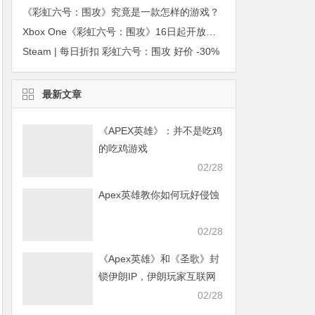
《彩虹六号：围攻》究竟是一款怎样的游戏？
Xbox One《彩虹六号：围攻》16日起开放金会员免费体验 同期开启4折优惠促销
Steam | 每日折扣 彩虹六号：围攻 好价 -30%
最新文章
《APEX英雄》：并不是吃鸡
的吃鸡游戏
02/28
Apex英雄教你如何玩好侵蚀
02/28
《Apex英雄》和《圣歌》封
锁伊朗IP，伊朗玩家互联网
发声求援
02/28