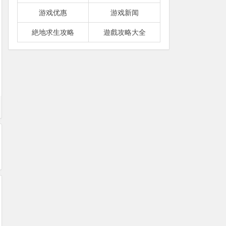
游戏优惠
游戏新闻
絶地求生攻略
遊戲攻略大全