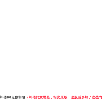
补偿R6点数和包
（补偿的意思是，相比原版，改版后多加了这些内