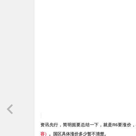
资讯先行，简明扼要总结一下，就是R6要涨价，
容）
。国区具体涨价多少暂不清楚。