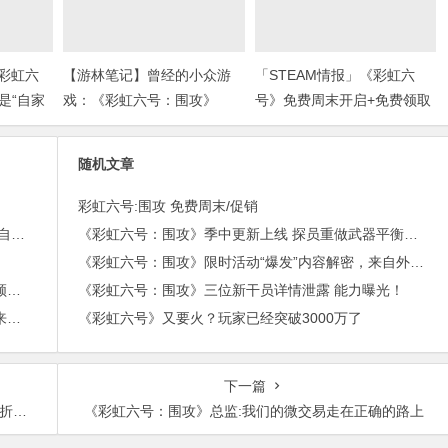
《彩虹六
【游林笔记】曾经的小众游
「STEAM情报」《彩虹六
是“自家
戏：《彩虹六号：围攻》
号》免费周末开启+免费领取
奖)
￥21沙盒扮演游戏+“墓地星
露谷”今日上架
随机文章
彩虹六号:围攻 免费周末/促销
不是P226？| 其实《彩虹六号》波兰探员用的可是“自家武器！”(上期福利开奖)
《彩虹六号：围攻》季中更新上线 探员重做武器平衡性调整
》
《彩虹六号：围攻》限时活动“爆发”内容解密，来自外太空“病毒”的疫情？
「STEAM情报」《彩虹六号》免费周末开启+免费领取￥21沙盒扮演游戏+“墓地星露谷”今日上架
《彩虹六号：围攻》三位新干员详情泄露 能力曝光！
《彩虹六号：围攻》第四年季票上线，新干员疑似来自澳大利亚。
《彩虹六号》又要火？玩家已经突破3000万了
下一篇
低游戏
《彩虹六号：围攻》总监:我们的微交易走在正确的路上