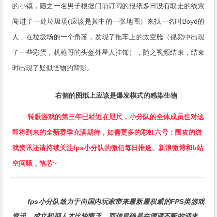
的小镇，随之一名男子根据门前订阅的报纸多日没有取走的线索
闯进了一处垃圾场(应该是其中的一张地图）来找一名叫Boyd的
人，在垃圾场的一个角落，发现了拖车上的太空舱（视频中出现
了一些彩蛋，机枪哥的头盔外星人挂饰），随之视频结束，结束
时出现了疑似怪物的背影。
右侧的图纸上应该是爆发模式的感染生物
转眼游戏的第三年已经近在咫尺，小分队的全体成员也对这
即将到来的全新赛季充满期待，如需
更多的彩虹六号：围攻的游
戏资讯还请持续关注fps小分队的微信每日推送、新浪微博和b站
空间哦，笔芯~
fps小分队致力于向国内玩家带来最新最权威的FPS类游戏
资讯，成立初期人才比较匮乏，而信息确是在源源不断的涌来，