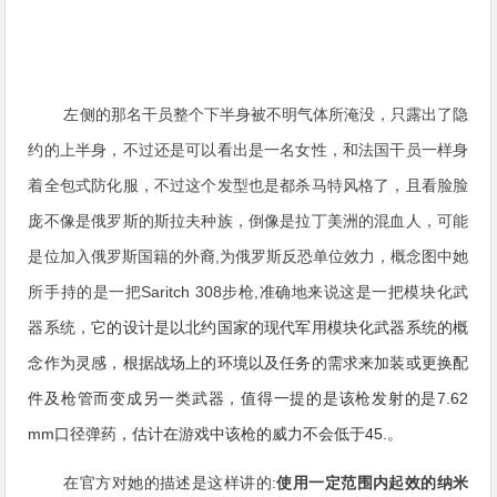
左侧的那名干员整个下半身被不明气体所淹没，只露出了隐
约的上半身，不过还是可以看出是一名女性，和法国干员一样身
着全包式防化服，不过这个发型也是都杀马特风格了，且看脸脸
庞不像是俄罗斯的斯拉夫种族，倒像是拉丁美洲的混血人，可能
是位加入俄罗斯国籍的外裔,为俄罗斯反恐单位效力，概念图中她
所手持的是一把
Saritch 308步枪,准确地来说这是一把模块化武
器系统，它
的设计是以北约国家的现代军用模块化武器系统的概
念作为灵感，根据战场上的环境以及任务的需求来加装或更换配
件及枪管而变成另一类武器，值得一提的是该枪发射的是7.62
mm口径弹药，估计在游戏中该枪的威力不会低于45.。
在官方对她的描述是这样讲的:
使用一定范围内起效的纳米