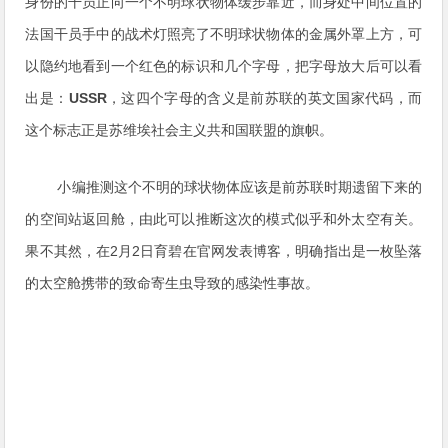
身份的干员正向一个不明球状物体缓步靠近，而身处中间位置的
法国干员手中的战术灯照亮了不明球状物体的金属外罩上方，可
以隐约地看到一个红色的标识和几个字母，把字母放大后可以看
出是：
USSR
，这四个字母的含义是前苏联的英文国家代码，而
这个标志正是苏维埃社会主义共和国联盟的旗帜。
小编推测这个不明的球状物体应该是前苏联时期遗留下来的
的空间站返回舱，由此可以推断这次的模式似乎和外太空有关。
果不其然，在2月2日育碧在官网发表博客，明确指出是一枚坠落
的太空舱携带的致命寄生虫导致的感染性事故。