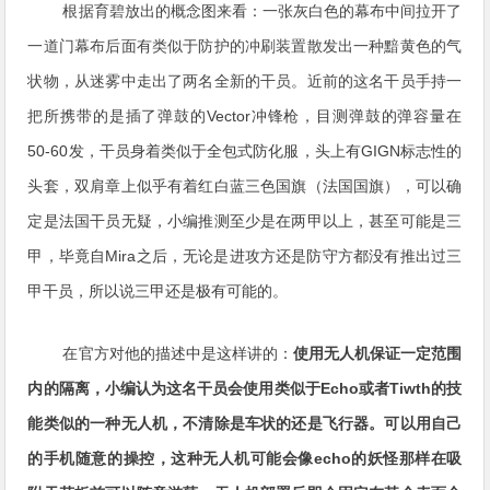
根据育碧放出的概念图来看：一张灰白色的幕布中间拉开了
一道门幕布后面有类似于防护的冲刷装置散发出一种黯黄色的气
状物，从迷雾中走出了两名全新的干员。
近前的这名干员手持一
把
所携带的是插了弹鼓的Vector冲锋枪，目测弹鼓的弹容量在
50-60发，干员身着类似于全包式防化服，头上有GIGN标志性的
头套，双肩章上似乎有着红白蓝三色国旗（法国国旗），可以确
定是法国干员无疑，小编推测至少是在两甲以上，甚至可能是三
甲，毕竟自Mira之后，无论是进攻方还是防守方都没有推出过三
甲干员，所以说三甲还是极有可能的。
在官方对他的描述中是这样讲的：
使用无人机保证一定范围
内的隔离，小编认为这名干员会使用类似于Echo或者Tiwth的技
能类似的一种无人机，不清除是车状的还是飞行器。可以用自己
的手机随意的操控，这种无人机可能会像echo的妖怪那样在吸