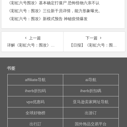
《彩虹六号围攻》基本确定打僵尸 恐怖怪物六亲不认
《彩虹六号：围攻》三位新干员详情，能力形象曝光。
《彩虹六号：围攻》新模式预告 神秘疫情爆发
上一篇
下一篇
详解《彩虹六号：围攻》里的各国反恐部队-GIGN
【日报】《彩虹六号：围攻》新模式公布；《天国拯救》超硬核
文
章
书签
导
航
affiliate导航
ai导航
iherb折扣码
iherb折扣碼
vps优惠码
亚马逊卖家网址导航
全球好物榜
出游订
出行訂
国外饰品交易平台