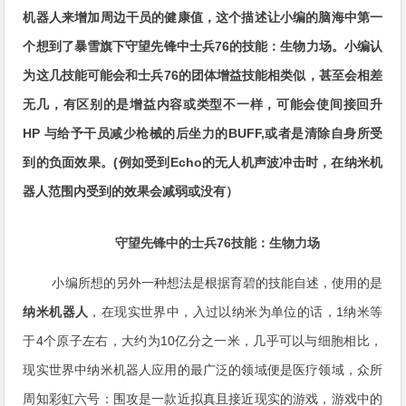
机器人来增加周边干员的健康值，这个描述让小编的脑海中第一
个想到了暴雪旗下守望先锋中士兵76的技能：生物力场。小编认
为这几技能可能会和士兵76的团体增益技能相类似，甚至会相差
无几，有区别的是增益内容或类型不一样，可能会使间接回升
HP 与给予干员减少枪械的后坐力的BUFF,或者是清除自身所受
到的负面效果。(例如受到Echo的无人机声波冲击时，在纳米机
器人范围内受到的效果会减弱或没有）
守望先锋中的士兵76技能：生物力场
小编所想的另外一种想法是根据育碧的技能自述，使用的是
纳米机器人
，在现实世界中，入过以纳米为单位的话，1纳米等
于4个原子左右，大约为10亿分之一米，几乎可以与细胞相比，
现实世界中纳米机器人应用的最广泛的领域便是医疗领域，众所
周知彩虹六号：围攻是一款近拟真且接近现实的游戏，游戏中的