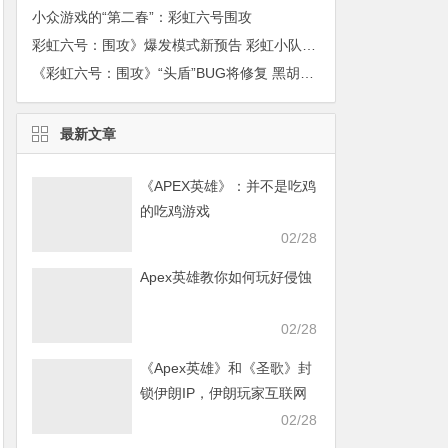
小众游戏的“第二春”：彩虹六号围攻
彩虹六号：围攻》爆发模式新预告 彩虹小队有新任务了
《彩虹六号：围攻》“头盾”BUG将修复 黑胡子心塞了
最新文章
《APEX英雄》：并不是吃鸡
的吃鸡游戏
02/28
Apex英雄教你如何玩好侵蚀
02/28
《Apex英雄》和《圣歌》封
锁伊朗IP，伊朗玩家互联网
发声求援
02/28