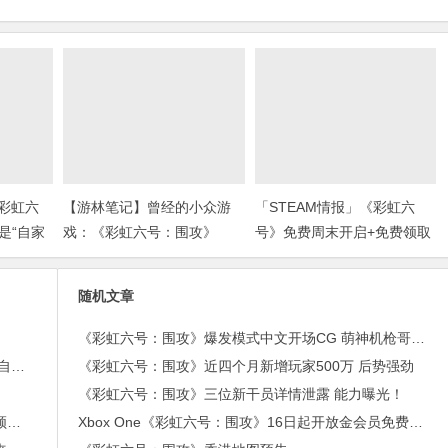
《彩虹六
【游林笔记】曾经的小众游
「STEAM情报」《彩虹六
是“自家
戏：《彩虹六号：围攻》
号》免费周末开启+免费领取
奖)
￥21沙盒扮演游戏+“墓地星
露谷”今日上架
随机文章
《彩虹六号：围攻》爆发模式中文开场CG 萌神机枪哥大战僵尸
不是P226？| 其实《彩虹六号》波兰探员用的可是“自家武器！”(上期福利开奖)
《彩虹六号：围攻》近四个月新增玩家500万 后势强劲
》
《彩虹六号：围攻》三位新干员详情泄露 能力曝光！
「STEAM情报」《彩虹六号》免费周末开启+免费领取￥21沙盒扮演游戏+“墓地星露谷”今日上架
Xbox One《彩虹六号：围攻》16日起开放金会员免费体验 同期开启4折优惠促销