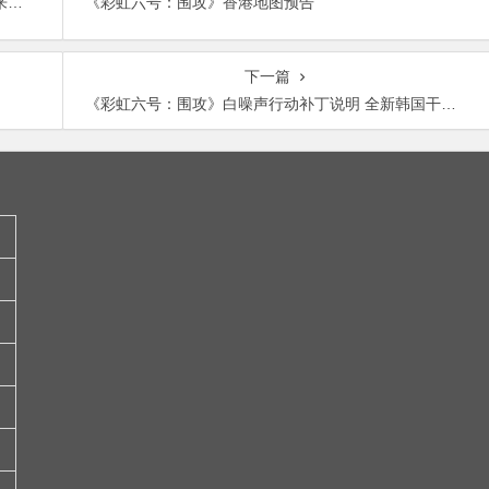
《彩虹六号：围攻》第四年季票上线，新干员疑似来自澳大利亚。
《彩虹六号：围攻》香港地图预告
下一篇
《彩虹六号：围攻》白噪声行动补丁说明 全新韩国干员亮相