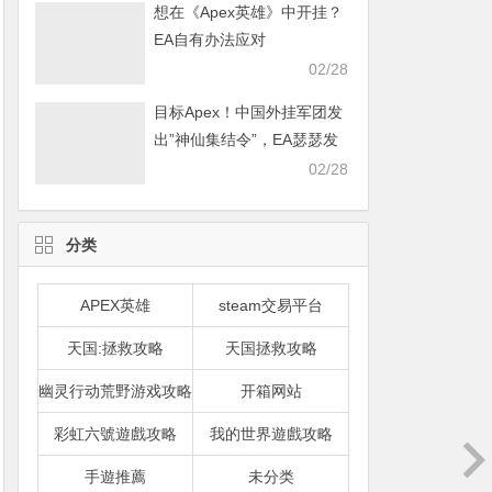
想在《Apex英雄》中开挂？
EA自有办法应对
02/28
目标Apex！中国外挂军团发
出”神仙集结令”，EA瑟瑟发
抖
02/28
分类
APEX英雄
steam交易平台
天国:拯救攻略
天国拯救攻略
幽灵行动荒野游戏攻略
开箱网站
彩虹六號遊戲攻略
我的世界遊戲攻略
手遊推薦
未分类