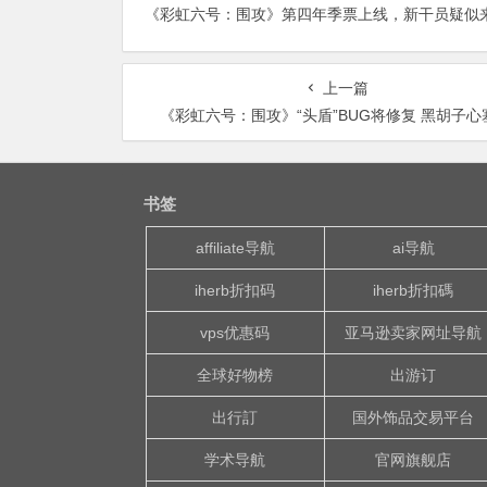
上一篇
《彩虹六号：围攻》“头盾”BUG将修复 黑胡子心
书签
affiliate导航
ai导航
iherb折扣码
iherb折扣碼
vps优惠码
亚马逊卖家网址导航
全球好物榜
出游订
出行訂
国外饰品交易平台
学术导航
官网旗舰店