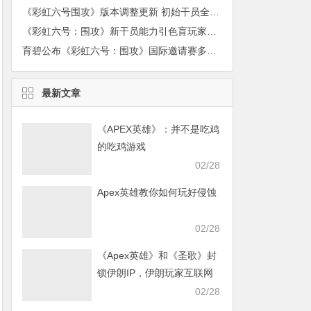
《彩虹六号围攻》版本调整更新 初始干员全免费
《彩虹六号：围攻》新干员能力引色盲玩家不满 育碧积极应对
育碧公布《彩虹六号：围攻》国际邀请赛多项新记录
最新文章
《APEX英雄》：并不是吃鸡
的吃鸡游戏
02/28
Apex英雄教你如何玩好侵蚀
02/28
《Apex英雄》和《圣歌》封
锁伊朗IP，伊朗玩家互联网
发声求援
02/28