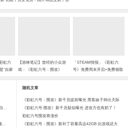
《彩虹六
【游林笔记】曾经的小众游
「STEAM情报」《彩虹六
是“自家
戏：《彩虹六号：围攻》
号》免费周末开启+免费领取
奖)
￥21沙盒扮演游戏+“墓地星
露谷”今日上架
随机文章
《彩虹六号：围攻》新干员提前曝光 黑客妹子帅出天际
不是P226？| 其实《彩虹六号》波兰探员用的可是“自家武器！”(上期福利开奖)
《彩虹六号:围攻》新干员疑似曝光 进攻方也有奶了！
》
彩虹六号围攻将涨价
「STEAM情报」《彩虹六号》免费周末开启+免费领取￥21沙盒扮演游戏+“墓地星露谷”今日上架
《彩虹六号：围攻》新补丁容量高达42GB 比游戏还大