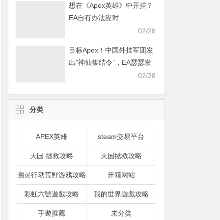
想在《Apex英雄》中开挂？
EA自有办法应对
02/28
目标Apex！中国外挂军团发
出”神仙集结令”，EA瑟瑟发
抖
02/28
分类
APEX英雄
steam交易平台
天国:拯救攻略
天国拯救攻略
幽灵行动荒野游戏攻略
开箱网站
彩虹六號遊戲攻略
我的世界遊戲攻略
手遊推薦
未分类