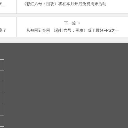
《彩虹六号：围攻》第四年季票上线，新干员疑似来自澳大利亚。
《彩虹六号：围攻》将在本月开启免费周末活动
下一篇
塞了
从被围到突围 《彩虹六号：围攻》成了最好FPS之一