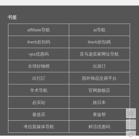
文
章
书签
导
航
affiliate导航
ai导航
iherb折扣码
iherb折扣碼
vps优惠码
亚马逊卖家网址导航
全球好物榜
出游订
出行訂
国外饰品交易平台
学术导航
官网旗舰店
必买站
旅日本
最值买
果饭帮
考拉新媒体导航
鲜活优惠码