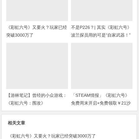
《彩虹六号》又要火？玩家已经
不是P226？| 其实《彩虹六号》
突破3000万了
波兰探员用的可是“自家武器！”
(上期福利开奖)
【游林笔记】曾经的小众游戏：
「STEAM情报」《彩虹六号》
《彩虹六号：围攻》
免费周末开启+免费领取￥21沙
盒扮演游戏+“墓地星露谷”今日
上架
相关文章
《彩虹六号》又要火？玩家已经突破3000万了