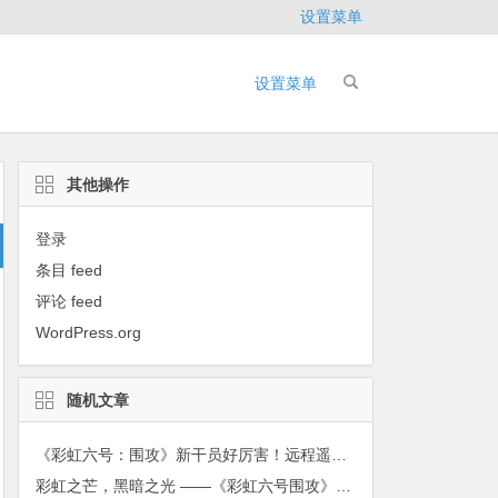
设置菜单
设置菜单
其他操作
登录
条目 feed
评论 feed
WordPress.org
随机文章
《彩虹六号：围攻》新干员好厉害！远程遥控救队友
彩虹之芒，黑暗之光 ——《彩虹六号围攻》游戏背后的那些特种部队