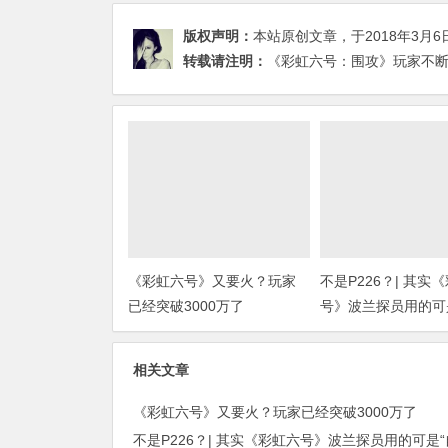
版权声明：
本站原创文章，于2018年3月6
转载请注明：
《彩虹六号：围攻》玩家不断增
《彩虹六号》又要火？玩家
不是P226？| 其实
已经突破3000万了
号》波兰探员用的可
武器！”(上期福利开
相关文章
《彩虹六号》又要火？玩家已经突破3000万了