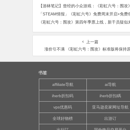
【游林笔记】曾经的小众游戏：《彩虹六号：围攻
上一篇
涨价引不满 《彩虹六号：围攻》标准版将保持
书签
affiliate导航
ai导航
iherb折扣码
iherb折扣碼
vps优惠码
亚马逊卖家网址导航
全球好物榜
出游订
出行訂
国外饰品交易平台