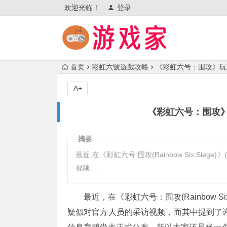
欢迎光临！
登录
首页
彩虹六號遊戲攻略
《彩虹六号：围攻》玩
A+
《彩虹六号：围攻》
摘要
最近,在《彩虹六号:围攻(Rainbow Six:Sie
视频,…
最近，在《彩虹六号：围攻(Rainbow S
疑似对官方人员的采访视频，而其中提到了