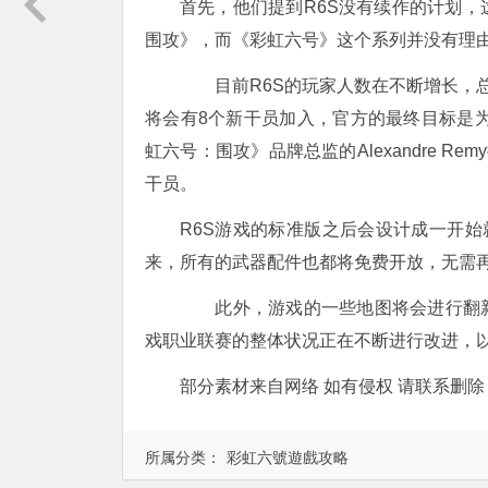
首先，他们提到R6S没有续作的计划
围攻》，而《彩虹六号》这个系列并没有理
目前R6S的玩家人数在不断增长，总共有
将会有8个新干员加入，官方的最终目标是为
虹六号：围攻》品牌总监的Alexandre 
干员。
R6S游戏的标准版之后会设计成一开始
来，所有的武器配件也都将免费开放，无需
此外，游戏的一些地图将会进行翻新
戏职业联赛的整体状况正在不断进行改进，
部分素材来自网络 如有侵权 请联系删除
所属分类：
彩虹六號遊戲攻略