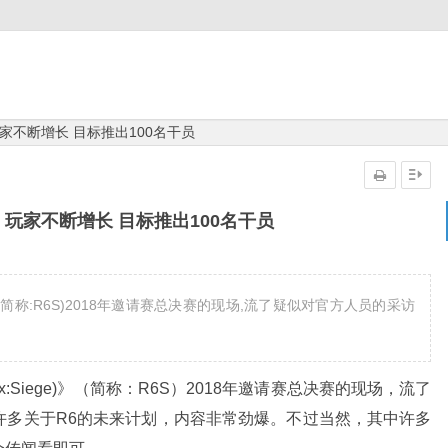
家不断增长 目标推出100名干员
玩家不断增长 目标推出100名干员
ge)》(简称:R6S)2018年邀请赛总决赛的现场,流了疑似对官方人员的采访
ix:Siege)》（简称：R6S）2018年邀请赛总决赛的现场，流了
许多关于R6的未来计划，内容非常劲爆。不过当然，其中许多