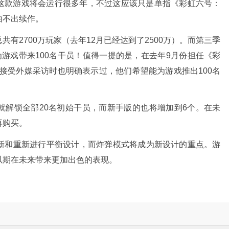
，这款游戏将会运行很多年，不过这应该只是单指《彩虹六号：
由不出续作。
2700万玩家（去年12月已经达到了2500万）。而第三季
游戏带来100名干员！值得一提的是，在去年9月份担任《彩
Remy接受外媒采访时也明确表示过，他们希望能为游戏推出100名
就解锁全部20名初始干员，而新手版的也将增加到6个。在未
再购买。
和重新进行平衡设计，而炸弹模式将成为新设计的重点。游
以期在未来带来更加出色的表现。