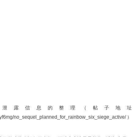
网友对泄露信息的整理（帖子地址
7yf6mg/no_sequel_planned_for_rainbow_six_siege_active/）