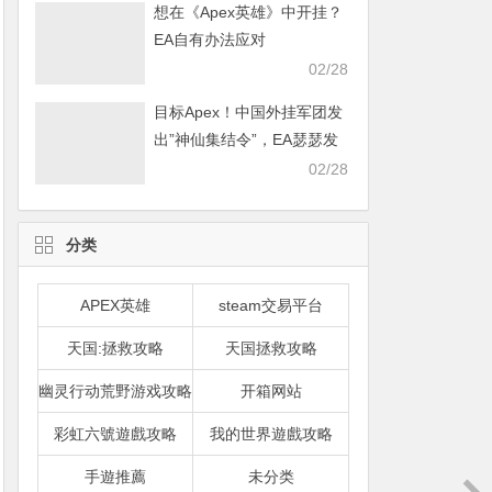
想在《Apex英雄》中开挂？
EA自有办法应对
02/28
目标Apex！中国外挂军团发
出”神仙集结令”，EA瑟瑟发
抖
02/28
分类
APEX英雄
steam交易平台
天国:拯救攻略
天国拯救攻略
幽灵行动荒野游戏攻略
开箱网站
彩虹六號遊戲攻略
我的世界遊戲攻略
手遊推薦
未分类