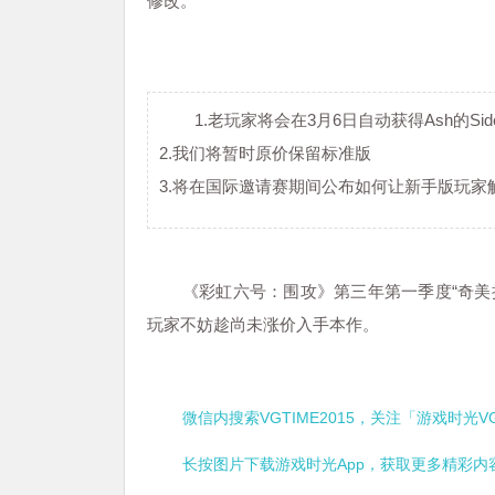
修改。
1.老玩家将会在3月6日自动获得Ash的Side
2.我们将暂时原价保留标准版
3.将在国际邀请赛期间公布如何让新手版玩家
《彩虹六号：围攻》第三年第一季度“奇美拉
玩家不妨趁尚未涨价入手本作。
微信内搜索VGTIME2015，
关注「游戏时光VG
长按图片下载游戏时光App，获取更多精彩内