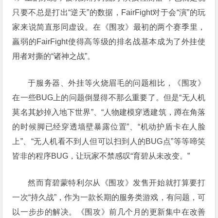
只要不总是打出“逆天”的数据，FairFight对于会“演”的玩
家来说简直形同虚设。在《围攻》最初的两个赛季里，
羸弱的FairFight使得高等级的排名战基本成为了外挂使
用者对撕的“诸神之战”。
于服务器、外挂等火烧眉毛的问题相比，《围攻》
在一些BUG上的问题倒显得不那么重要了。但是“无人机
莫名其妙掉入地下世界”、“人物建模穿透建筑，蹲在角落
的时候脚已经穿透墙壁暴露位置”、“机动护盾卡在人脸
上”、“无人机看不到人但可以扫到人的BUG点”等等啼笑
皆非的程序BUG，让玩家不禁感叹“育碧从未改变。”
然而育碧蒙特利尔从《围攻》发售开始就打算要打
一次“持久战”，作为一款长期的服务类游戏，有问题，可
以一步步的解决。《围攻》前几个月的更新集中在改善