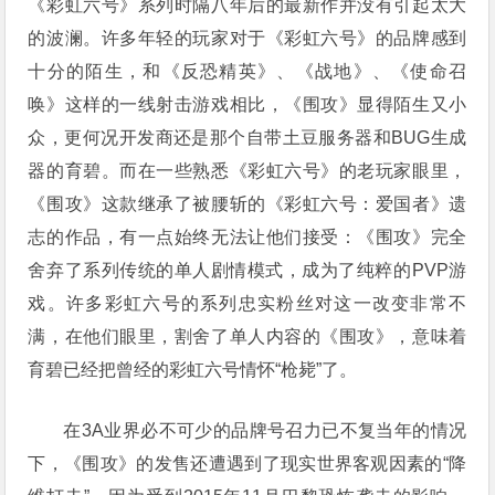
《彩虹六号》系列时隔八年后的最新作并没有引起太大
的波澜。许多年轻的玩家对于《彩虹六号》的品牌感到
十分的陌生，和《反恐精英》、《战地》、《使命召
唤》这样的一线射击游戏相比，《围攻》显得陌生又小
众，更何况开发商还是那个自带土豆服务器和BUG生成
器的育碧。而在一些熟悉《彩虹六号》的老玩家眼里，
《围攻》这款继承了被腰斩的《彩虹六号：爱国者》遗
志的作品，有一点始终无法让他们接受：《围攻》完全
舍弃了系列传统的单人剧情模式，成为了纯粹的PVP游
戏。许多彩虹六号的系列忠实粉丝对这一改变非常不
满，在他们眼里，割舍了单人内容的《围攻》，意味着
育碧已经把曾经的彩虹六号情怀“枪毙”了。
在3A业界必不可少的品牌号召力已不复当年的情况
下，《围攻》的发售还遭遇到了现实世界客观因素的“降