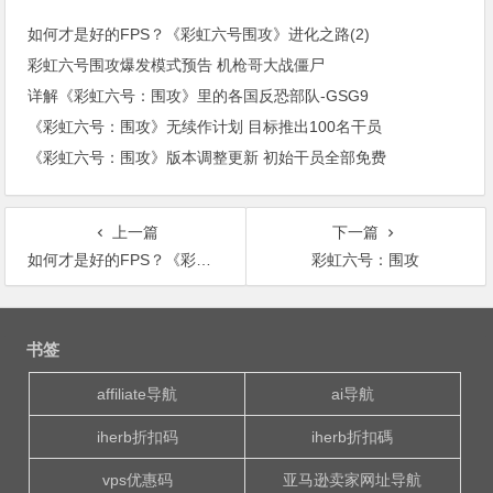
如何才是好的FPS？《彩虹六号围攻》进化之路(2)
彩虹六号围攻爆发模式预告 机枪哥大战僵尸
详解《彩虹六号：围攻》里的各国反恐部队-GSG9
《彩虹六号：围攻》无续作计划 目标推出100名干员
《彩虹六号：围攻》版本调整更新 初始干员全部免费
上一篇
下一篇
如何才是好的FPS？《彩虹六号围攻》进化之路(2)
彩虹六号：围攻
文
章
书签
导
航
affiliate导航
ai导航
iherb折扣码
iherb折扣碼
vps优惠码
亚马逊卖家网址导航