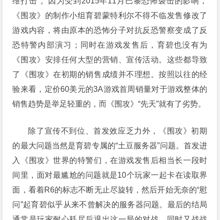
维打击”。因为受到2015年11月巴黎恐怖袭击的影响，
《围攻》的制作小组育碧蒙特利尔不得不临发售修改了
游戏内容，将由原本的恐怖分子对抗反恐警察变成了反
恐特警内部演习；同时在游戏发售后，育碧也没有为
《围攻》安排任何大型的营销、宣传活动。这些都导致
了《围攻》在初期的销售成绩并不理想。按照以往的经
验来看，定价60美元的3A游戏首周销量对于游戏整体的
销售趋势是举足轻重的，而《围攻》“先天”就有了劣势。
除了宣传不到位、首发效应乏力外，《围攻》初期
的最大问题当然是育碧专属的“土豆服务器”问题。首发进
入《围攻》世界的特警们，在游戏发售后相当长一段时
间里，面对最尴尬的问题就是10个玩家一起卡在读取界
面，看着R6的标志不断无止尽旋转，然后开始无奈的“慰
问”起育碧似乎从来不曾解决的服务器问题。最后的结局
通常是玩家耐心耗尽后退出这一局的对战，同时又战战