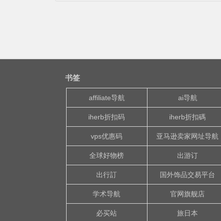
书签
affiliate导航
ai导航
iherb折扣码
iherb折扣碼
vps优惠码
亚马逊卖家网址导航
全球好物榜
出游订
出行訂
国外饰品交易平台
学术导航
官网旗舰店
必买站
旅日本