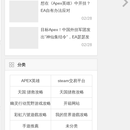
想在《Apex英雄》中开挂？
EA自有办法应对
02/28
目标Apex！中国外挂军团发
出”神仙集结令”，EA瑟瑟发
抖
02/28
分类
APEX英雄
steam交易平台
天国:拯救攻略
天国拯救攻略
幽灵行动荒野游戏攻略
开箱网站
彩虹六號遊戲攻略
我的世界遊戲攻略
手遊推薦
未分类