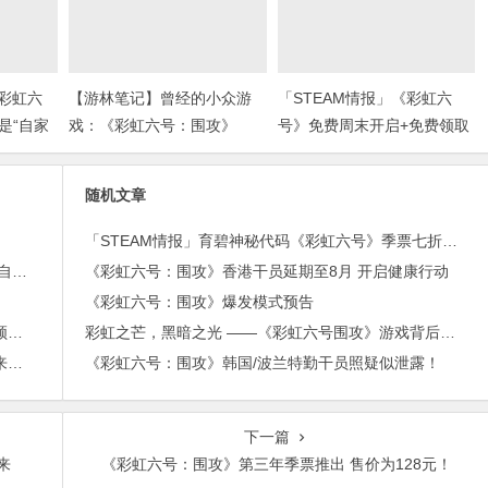
《彩虹六
【游林笔记】曾经的小众游
「STEAM情报」《彩虹六
是“自家
戏：《彩虹六号：围攻》
号》免费周末开启+免费领取
奖)
￥21沙盒扮演游戏+“墓地星
露谷”今日上架
随机文章
「STEAM情报」育碧神秘代码《彩虹六号》季票七折￥89+《死亡细胞》和《围攻》永久涨价+《色彩交响乐2》等四款史低游戏
不是P226？| 其实《彩虹六号》波兰探员用的可是“自家武器！”(上期福利开奖)
《彩虹六号：围攻》香港干员延期至8月 开启健康行动
》
《彩虹六号：围攻》爆发模式预告
「STEAM情报」《彩虹六号》免费周末开启+免费领取￥21沙盒扮演游戏+“墓地星露谷”今日上架
彩虹之芒，黑暗之光 ——《彩虹六号围攻》游戏背后的那些特种部队
《彩虹六号：围攻》第四年季票上线，新干员疑似来自澳大利亚。
《彩虹六号：围攻》韩国/波兰特勤干员照疑似泄露！
下一篇
来
《彩虹六号：围攻》第三年季票推出 售价为128元！