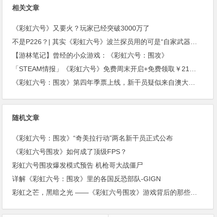
上架
相关文章
《彩虹六号》又要火？玩家已经突破3000万了
不是P226？| 其实《彩虹六号》波兰探员用的可是“自家武器！”(上期福利开奖)
【游林笔记】曾经的小众游戏：《彩虹六号：围攻》
「STEAM情报」《彩虹六号》免费周末开启+免费领取￥21沙盒扮演游戏+“墓地星露谷”今日上架
《彩虹六号：围攻》第四年季票上线，新干员疑似来自澳大利亚。
随机文章
《彩虹六号：围攻》“奇美拉行动”两名新干员正式公布
《彩虹六号围攻》如何成了顶级FPS？
彩虹六号围攻爆发模式预告 机枪哥大战僵尸
详解《彩虹六号：围攻》里的各国反恐部队-GIGN
彩虹之芒，黑暗之光 ——《彩虹六号围攻》游戏背后的那些特种部队