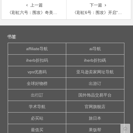
上一篇
下一篇
《彩虹六号：围攻》奇美拉行动新干员情报 会用无人机和纳米机器人
《彩虹6号：围攻》开启“免费周末”活动
文
章
书签
导
航
affiliate导航
ai导航
iherb折扣码
iherb折扣碼
vps优惠码
亚马逊卖家网址导航
全球好物榜
出游订
出行訂
国外饰品交易平台
学术导航
官网旗舰店
必买站
旅日本
最值买
果饭帮