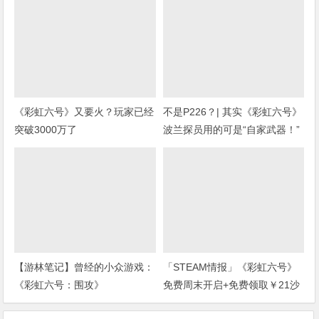
《彩虹六号》又要火？玩家已经
不是P226？| 其实《彩虹六号》
突破3000万了
波兰探员用的可是“自家武器！”
(上期福利开奖)
【游林笔记】曾经的小众游戏：
「STEAM情报」《彩虹六号》
《彩虹六号：围攻》
免费周末开启+免费领取￥21沙
盒扮演游戏+“墓地星露谷”今日