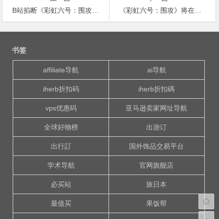
B站掐断《彩虹六号：围攻》育碧官方直播：版权问题 网友笑称最惨官方
《彩虹六号：围攻》将在本月开启免费周末活动
文
章
书签
导
航
affiliate导航
ai导航
iherb折扣码
iherb折扣碼
vps优惠码
亚马逊卖家网址导航
全球好物榜
出游订
出行訂
国外饰品交易平台
学术导航
官网旗舰店
必买站
旅日本
最值买
果饭帮