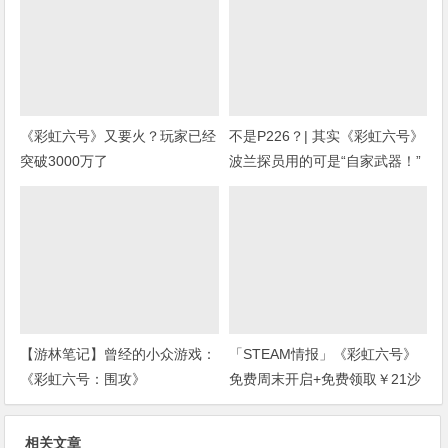
《彩虹六号》又要火？玩家已经
不是P226？| 其实《彩虹六号》
突破3000万了
波兰探员用的可是“自家武器！”
(上期福利开奖)
【游林笔记】曾经的小众游戏：
「STEAM情报」《彩虹六号》
《彩虹六号：围攻》
免费周末开启+免费领取￥21沙
盒扮演游戏+“墓地星露谷”今日
上架
相关文章