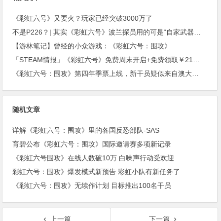
《彩虹六号》又要火？玩家已经突破3000万了
不是P226？| 其实《彩虹六号》波兰探员用的可是“自家武器！”(上期福利开奖)
【游林笔记】曾经的小众游戏：《彩虹六号：围攻》
「STEAM情报」《彩虹六号》免费周末开启+免费领取￥21沙盒扮演游戏+“墓地星露谷”今日上架
《彩虹六号：围攻》第四年季票上线，新干员疑似来自澳大利亚。
随机文章
详解《彩虹六号：围攻》里的各国反恐部队-SAS
育碧公布《彩虹六号：围攻》国际邀请赛多项新记录
《彩虹六号围攻》在线人数破10万 白噪声行动受欢迎
彩虹六号：围攻》爆发模式新预告 彩虹小队有新任务了
《彩虹六号：围攻》无续作计划 目标推出100名干员
上一篇
下一篇