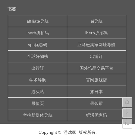
章
书签
导
航
affiliate导航
ai导航
iherb折扣码
iherb折扣碼
vps优惠码
亚马逊卖家网址导航
全球好物榜
出游订
出行訂
国外饰品交易平台
学术导航
官网旗舰店
必买站
旅日本
最值买
果饭帮
考拉新媒体导航
鲜活优惠码
Copyright © 游戏家 版权所有.