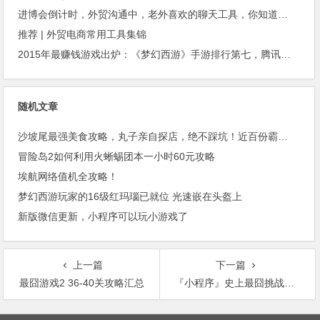
进博会倒计时，外贸沟通中，老外喜欢的聊天工具，你知道几种？
推荐 | 外贸电商常用工具集锦
2015年最赚钱游戏出炉：《梦幻西游》手游排行第七，腾讯总收入进前三
随机文章
沙坡尾最强美食攻略，丸子亲自探店，绝不踩坑！近百份霸王餐免费送，祝宝宝们双节快乐
冒险岛2如何利用火蜥蜴团本一小时60元攻略
埃航网络值机全攻略！
梦幻西游玩家的16级红玛瑙已就位 光速嵌在头盔上
新版微信更新，小程序可以玩小游戏了
上一篇
下一篇
最囧游戏2 36-40关攻略汇总
『小程序』史上最囧挑战：攻略大全1-100关答案总汇
文