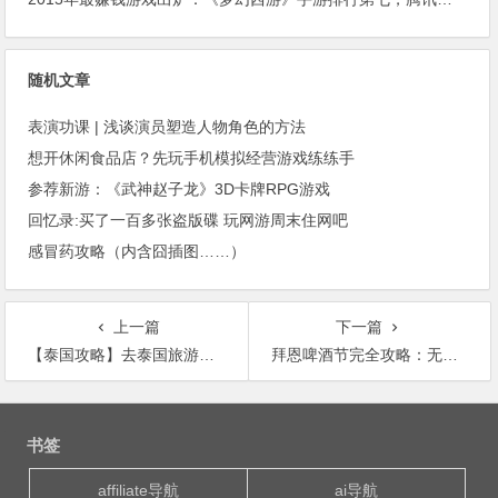
随机文章
表演功课 | 浅谈演员塑造人物角色的方法
想开休闲食品店？先玩手机模拟经营游戏练练手
参荐新游：《武神赵子龙》3D卡牌RPG游戏
回忆录:买了一百多张盗版碟 玩网游周末住网吧
感冒药攻略（内含囧插图……）
上一篇
下一篇
【泰国攻略】去泰国旅游怎样无限量上网？
拜恩啤酒节完全攻略：无限畅饮，不醉不归！
文
章
书签
导
航
affiliate导航
ai导航