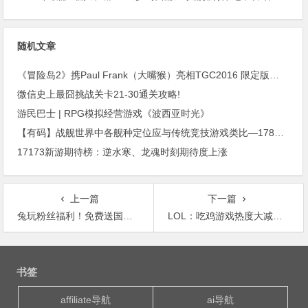
随机文章
《冒险岛2》携Paul Frank（大嘴猴）亮相TGC2016 限定版蘑菇巧克力首发
微信史上最囧挑战关卡21-30通关攻略!
游民巴士 | RPG模拟经营游戏《波西亚时光》
【有码】战舰世界中各舰种定位应与传统竞技游戏类比—178NGA
17173新游期待榜：逆水寒、龙魂时刻期待度上涨
上一篇
下一篇
兔玩粉丝福利！免费送国服吃鸡游戏！！
LOL：吃鸡游戏热度大减，英雄联盟重回霸主地位
文
章
书签
导
航
affiliate导航
ai导航