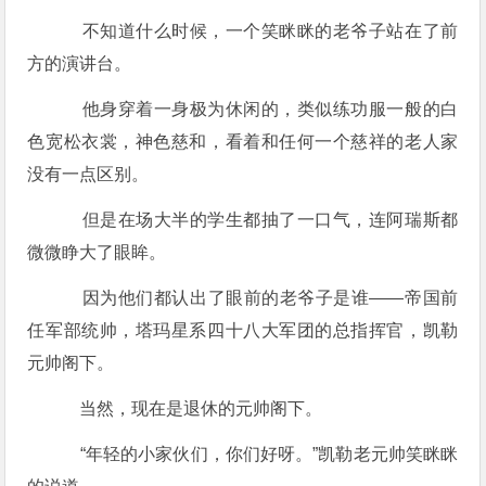
不知道什么时候，一个笑眯眯的老爷子站在了前
方的演讲台。
他身穿着一身极为休闲的，类似练功服一般的白
色宽松衣裳，神色慈和，看着和任何一个慈祥的老人家
没有一点区别。
但是在场大半的学生都抽了一口气，连阿瑞斯都
微微睁大了眼眸。
因为他们都认出了眼前的老爷子是谁——帝国前
任军部统帅，塔玛星系四十八大军团的总指挥官，凯勒
元帅阁下。
当然，现在是退休的元帅阁下。
“年轻的小家伙们，你们好呀。”凯勒老元帅笑眯眯