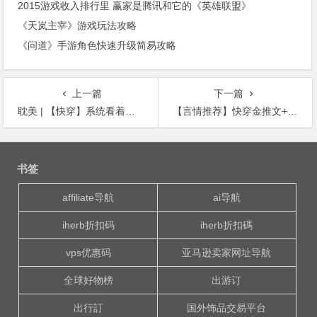
2015游戏收入排行里 赢家是腾讯和它的《英雄联盟》
《天岚主宰》游戏玩法攻略
《问道》手游角色快速升级简易攻略
上一篇
下一篇
耽美 | 【快穿】系统看着男主对自家宿主的100%的仇恨值：这应该是个假男主。
【言情推荐】快穿金推文+互穿金推文+男主金融翘楚金推文+青梅竹马文
文
章
书签
导
航
affiliate导航
ai导航
iherb折扣码
iherb折扣碼
vps优惠码
亚马逊卖家网址导航
全球好物榜
出游订
出行訂
国外饰品交易平台