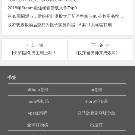
2018年Steam最佳畅销游戏大作Top9
第45周周观点：雷蛇登陆港股大厂新游争相斗艳 公共图书馆法通过
以游戏虚拟物品交易为幌子实施诈骗 6案11人诈骗获刑
上一篇
下一篇
[快穿]黑化男主霸上我！
《快穿当男神穿成炮灰》- 打脸;主受;甜宠;受是不白
文
章
书签
导
航
affiliate导航
ai导航
iherb折扣码
iherb折扣碼
vps优惠码
亚马逊卖家网址导航
全球好物榜
出游订