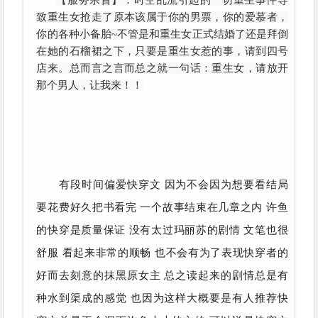
【服务宗旨】：时空乱流引起的一切重生事件导
致重生女抢走了原本该属于你的男票，你的爱慕者，
你的各种小备胎~不管是和重生女正式结婚了还是拜倒
在她的石榴裙之下，只要是重生女惹的事，请到四号
店来。总而言之言而总之就一句话：重生女，请放开
那个男人，让我来！！
有段时间偏爱快穿文 因为不会因为想要看结局
要花费好久把书看完 一个故事结束在几章之内 许鱼
的快穿是质量保证 没有太过玛丽苏的剧情 文笔也很
舒服 看起来非常的顺畅 也不会有为了表现快穿者的
好而去刻意的抹黑原女主 总之读起来的剧情总是有
种水到渠成的感觉 也因为这样大概要是有人推荐快