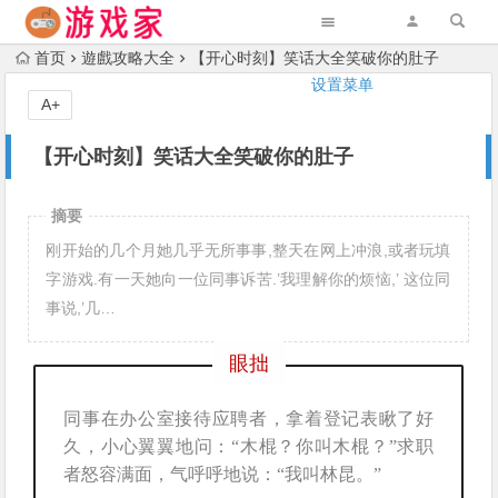
首页
遊戲攻略大全
【开心时刻】笑话大全笑破你的肚子
设置菜单
A+
【开心时刻】笑话大全笑破你的肚子
摘要
刚开始的几个月她几乎无所事事,整天在网上冲浪,或者玩填
字游戏.有一天她向一位同事诉苦.’我理解你的烦恼,’ 这位同
事说,’几…
眼拙
同事在办公室接待应聘者，拿着登记表瞅了好
久，小心翼翼地问：“木棍？你叫木棍？”求职
者怒容满面，气呼呼地说：“我叫林昆。”