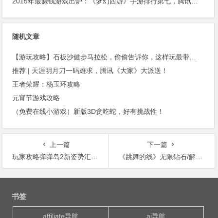
2015年最赚钱游戏出炉：《梦幻西游》手游排行第七，腾讯总收入进前三
随机文章
【游玩攻略】石板沙健步马拉松，偷偷告诉你，这样玩最带劲！
推荐 | 天涯明月刀一码难求，腾讯《大家》大派送！
王者荣耀：杨玉环攻略
元宵节游戏攻略
（免费在线小游戏）新版3D贪吃蛇，好有挑战性！
上一篇
下一篇
玩家攻略弹弹岛2新姿势汇总 | 你确定真的会破反射盾？
《跳舞的线》无限钻石/解锁全部关卡破解版
文
章
书签
导
航
affiliate导航
ai导航