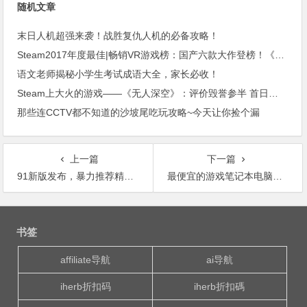
随机文章
末日人机超强来袭！战胜复仇人机的必备攻略！
Steam2017年度最佳|畅销VR游戏榜：国产六款大作登榜！《辐射4VR》狂揽500万美元！
语文老师揭秘小学生考试成语大全，家长必收！
Steam上大火的游戏——《无人深空》：评价毁誉参半 首日收入超8000万
那些连CCTV都不知道的沙坡尾吃玩攻略~今天让你捡个漏
上一篇
下一篇
91新版发布，暴力推荐精选游戏解说视频
最便宜的游戏笔记本电脑推荐，戴尔灵越 15 7000 Gaming
文
章
书签
导
航
affiliate导航
ai导航
iherb折扣码
iherb折扣碼