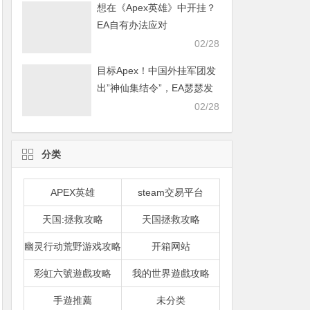
想在《Apex英雄》中开挂？
EA自有办法应对
02/28
目标Apex！中国外挂军团发
出”神仙集结令”，EA瑟瑟发
抖
02/28
分类
APEX英雄
steam交易平台
天国:拯救攻略
天国拯救攻略
幽灵行动荒野游戏攻略
开箱网站
彩虹六號遊戲攻略
我的世界遊戲攻略
手遊推薦
未分类