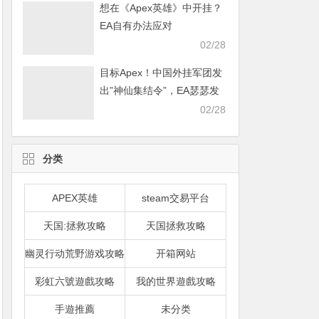
想在《Apex英雄》中开挂？
EA自有办法应对
02/28
目标Apex！中国外挂军团发
出”神仙集结令”，EA瑟瑟发
抖
02/28
分类
APEX英雄
steam交易平台
天国:拯救攻略
天国拯救攻略
幽灵行动荒野游戏攻略
开箱网站
彩虹六號遊戲攻略
我的世界遊戲攻略
手遊推薦
未分类