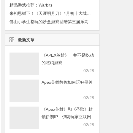
精品游戏推荐：Warbits
来相思树下！《天涯明月刀》4月初十大城市校园之约
佛山小学生都玩的沙盒游戏登陆第三届乐高嘉年华，狗年果然不一般，附领票攻略
最新文章
《APEX英雄》：并不是吃鸡
的吃鸡游戏
02/28
Apex英雄教你如何玩好侵蚀
02/28
《Apex英雄》和《圣歌》封
锁伊朗IP，伊朗玩家互联网
发声求援
02/28