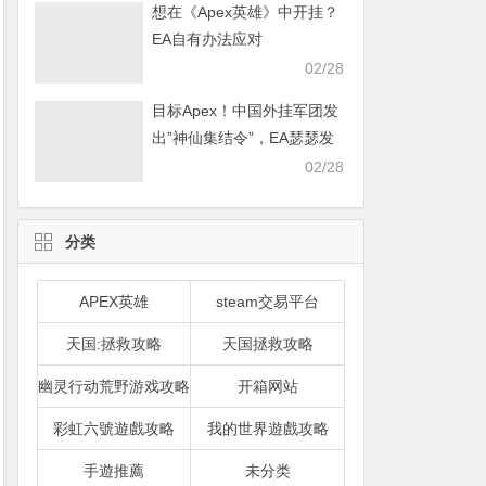
想在《Apex英雄》中开挂？
EA自有办法应对
02/28
目标Apex！中国外挂军团发
出”神仙集结令”，EA瑟瑟发
抖
02/28
分类
APEX英雄
steam交易平台
天国:拯救攻略
天国拯救攻略
幽灵行动荒野游戏攻略
开箱网站
彩虹六號遊戲攻略
我的世界遊戲攻略
手遊推薦
未分类