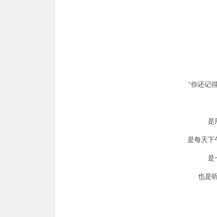
“你还记
是
是每天下
是
也是听