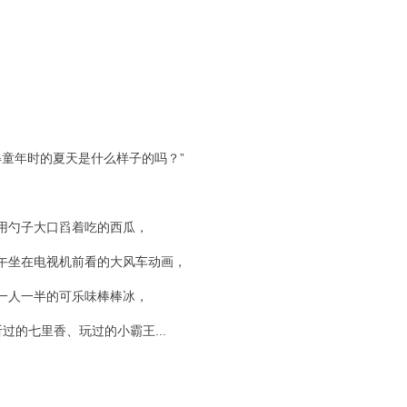
得童年时的夏天是什么样子的吗？”
用勺子大口舀着吃的西瓜，
午坐在电视机前看的大风车动画，
一人一半的可乐味棒棒冰，
过的七里香、玩过的小霸王...