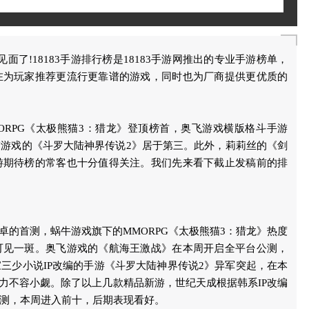
见面了!18183手游排行榜是18183手游网推出的专业手游榜单，
在为玩家推荐更流行更靠谱的游戏，同时也为厂商提供更优质的
MORPG《太极熊猫3：猎龙》登顶榜首，奥飞游戏横版格斗手游
游戏的《斗罗大陆神界传说2》居于第三。此外，莉莉丝的《剑
游期待榜的常客也十分值得关注。我们先来看下截止发稿前的排
卓的首测，蜗牛游戏旗下的MMORPG《太极熊猫3：猎龙》热度
可见一斑。奥飞游戏的《航海王激战》在本周开启全平台公测，
三少小说IP改编的手游《斗罗大陆神界传说2》异军突起，在本
实力不容小觑。除了以上几款精品新游，世纪天成根据韩系IP改编
测，本周进入前十，后期表现看好。