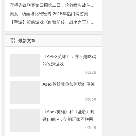
守望先锋联赛第四周第二日，伦敦喷火战斗机零封首尔王朝
美女 | 场面堪比维密秀 2015年热门网游美女时装精选
【手游】策略游戏《红警前传：战争之王》寻渠道
最新文章
《APEX英雄》：并不是吃鸡
的吃鸡游戏
02/28
Apex英雄教你如何玩好侵蚀
02/28
《Apex英雄》和《圣歌》封
锁伊朗IP，伊朗玩家互联网
发声求援
02/28