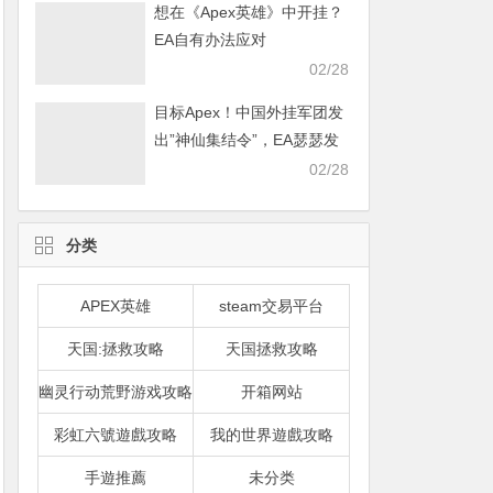
想在《Apex英雄》中开挂？
EA自有办法应对
02/28
目标Apex！中国外挂军团发
出”神仙集结令”，EA瑟瑟发
抖
02/28
分类
APEX英雄
steam交易平台
天国:拯救攻略
天国拯救攻略
幽灵行动荒野游戏攻略
开箱网站
彩虹六號遊戲攻略
我的世界遊戲攻略
手遊推薦
未分类