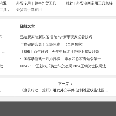
沟通
外贸专用｜超牛外贸工具，
推荐 | 外贸电商常用工具集锦
工具，
外贸高手都在用
随机文章
外贸邮件营销的免费工具——小满快发：群发邮件不担心IP被封
迅速脱离萌新队伍 冒险岛2新手玩家必看技巧
年度破解合集！全部免费！（全网独家）
进博会倒计时，外贸沟通中，老外喜欢的聊天工具，你知道几种？
【895】百年难遇，今年中秋红月亮碰上超级月亮
中国移动游戏一月排行榜： 谁在和你家青蛙争第一
2015年最赚钱游戏出炉：《梦幻西游》手游排行第七，腾讯总收入进前三
NBA2K17王朝模式骑士队怎么玩 NBA王朝骑士队玩法心得
下一篇
来
《幽灵行动：荒野》引发外交事件 玻利维亚状告法国政府