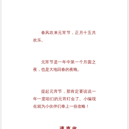
喜乐元宵
春风吹来元宵节，正月十五共
欢乐。
元宵节是一年中第一个月圆之
夜，也是大地回春的夜晚。
提起元宵节，那肯定要说说一
年一度咱们的元宵灯会了。
小编现
在就为小伙伴们奉上一份攻略！
请 查 收