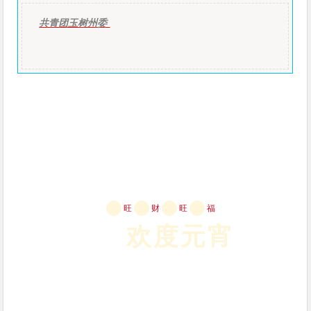
共青团玉树州委
旺
财
旺
福
欢度元宵