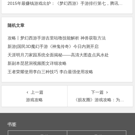
2015年最赚钱游戏出炉：《梦幻西游》手游排行第七，腾讯总收入进前三
随机文章
攻略丨梦幻西游手游吉里咕噜技能解析 神兽获取方法
新游|国民3D魔幻手游《神鬼传奇》今日内测开启
天涯明月刀家园系统全面揭秘——高清大图盘点风水处
新副本琵琶洞视频图文详细攻略
王者荣耀使用李白三种技巧 李白最强使用攻略
上一篇
下一篇
游戏攻略
《损友圈》游戏攻略：为什么有些玩家警车数量能够超过上限！
文
章
书签
导