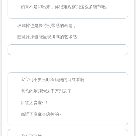
如果不是印出来，你很难观察到这么多细节吧。
玻璃擦也是块特别带感的画笔，
随意涂抹也能呈现满满的艺术感
宝宝们不要只盯着妈妈的口红看啊
老爸的剃须泡沫千万别忘了
口红太贵啦~！
都玩了麻麻会疯掉的~