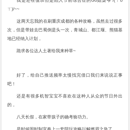
我是还在值班但是陷入节前综合症的Go姐柒爷 /(ㄒo
ㄒ)/~~
这两天忘我的在刷重庆成都的各种攻略，虽然去过很多
次，但是带娃去巴蜀倒是头一次，青城山、都江堰、熊猫基
地已经纳入计划，
跪求各位达人土著给我来种草~
好了，给自己推送频率太慢找完借口我们来说说正事
吧！
还是有很多机智宝宝不喜欢在这种人从众的节日外出
的，
八天长假，在家带孩子的确考验功力。
是时候因时制宜奉上一套陪玩攻略以解燃眉之急了。