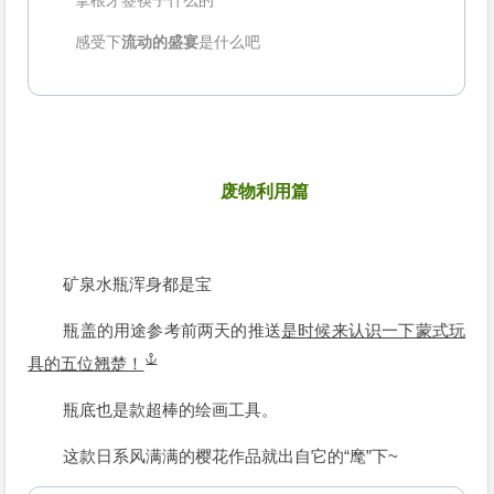
感受下
流动的盛宴
是什么吧
3
废物利用篇
矿泉水瓶浑身都是宝
瓶盖的用途参考前两天的推送
是时候来认识一下蒙式玩
具的五位翘楚！
瓶底也是款超棒的绘画工具。
这款日系风满满的樱花作品就出自它的“麾”下~