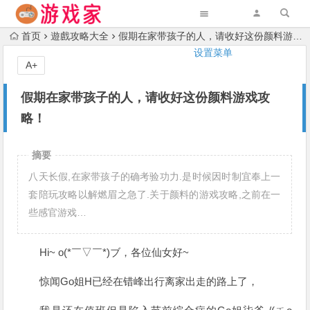
首页
遊戲攻略大全
假期在家带孩子的人，请收好这份颜料游戏攻略！
设置菜单
A+
假期在家带孩子的人，请收好这份颜料游戏攻
略！
摘要
八天长假,在家带孩子的确考验功力.是时候因时制宜奉上一
套陪玩攻略以解燃眉之急了.关于颜料的游戏攻略,之前在一
些感官游戏…
Hi~ o(*￣▽￣*)ブ，各位仙女好~
惊闻Go姐H已经在错峰出行离家出走的路上了，