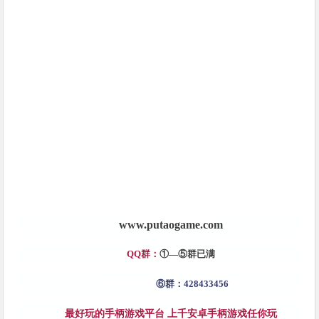
www.putaogame.c
om
QQ群：
①—
⑤
群已满
⑥群：428433456
最好玩的手柄游戏平台 上千安卓手柄游戏任你玩