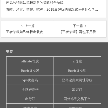
画风独特玩法流畅新意的策略战争游戏
青蛙、泽言、荣耀、吃鸡，2018最好玩的游戏究竟是什么？（内附吃鸡完全攻略）
上一篇
下一篇
王者荣耀妲己终极出装攻略，超强爆发一套秒人
【王者荣耀】再也不用看荆轲其他的攻略了！
文
章
书签
导
航
affiliate导航
ai导航
iherb折扣码
iherb折扣碼
vps优惠码
亚马逊卖家网址导航
全球好物榜
出游订
出行訂
国外饰品交易平台