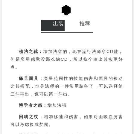
0
1
出装
推荐
秘法之靴：
增加法穿的，现在流行法师穿CD鞋，
但是奕星感觉没那么缺CD，所以换个输出其实更好
点。
痛苦面具：
奕星范围性的技能伤害和面具的被动
比较搭配，也是法师的一件常用装备了，可以选择第
三件再出，也可以第一件出。
博学者之怒：
增加法强
回响之杖：
增加移速和伤害，如果对面吸血厉害
可以考虑换成梦魇。