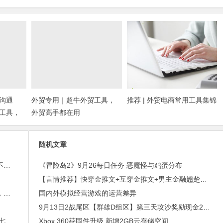
沟通
外贸专用｜超牛外贸工具，
推荐 | 外贸电商常用工具集锦
工具，
外贸高手都在用
随机文章
外贸邮件营销的免费工具——小满快发：群发邮件不担心IP被封
《冒险岛2》9月26每日任务 恶魔怪与鸡蛋分布
【言情推荐】快穿金推文+互穿金推文+男主金融翘楚金推文+青梅竹马文
进博会倒计时，外贸沟通中，老外喜欢的聊天工具，你知道几种？
国内外模拟经营游戏的运营差异
9月13日2战尾区【群雄D组区】第三天攻沙奖励现金2000元+【英雄逐日剑法】+爆率提升10倍。
2015年最赚钱游戏出炉：《梦幻西游》手游排行第七，腾讯总收入进前三
Xbox 360获固件升级 新增2GB云存储空间