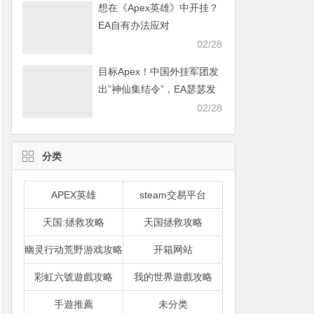
想在《Apex英雄》中开挂？
EA自有办法应对
02/28
目标Apex！中国外挂军团发
出”神仙集结令”，EA瑟瑟发
抖
02/28
分类
APEX英雄
steam交易平台
天国:拯救攻略
天国拯救攻略
幽灵行动荒野游戏攻略
开箱网站
彩虹六號遊戲攻略
我的世界遊戲攻略
手遊推薦
未分类