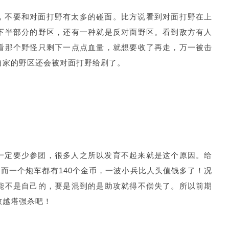
，不要和对面打野有太多的碰面。比方说看到对面打野在上
下半部分的野区，还有一种就是反对面野区。看到敌方有人
看那个野怪只剩下一点点血量，就想要收了再走，万一被击
自家的野区还会被对面打野给刷了。
一定要少参团，很多人之所以发育不起来就是这个原因。给
，而一个炮车都有140个金币，一波小兵比人头值钱多了！况
能不是自己的，要是混到的是助攻就得不偿失了。所以前期
敢越塔强杀吧！