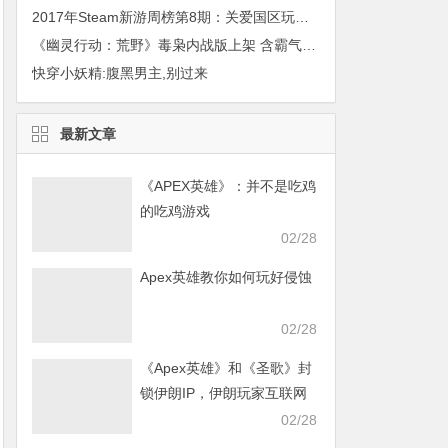
2017年Steam新游周榜第8期：关爱国区玩家，从sbeam做起
《幽灵行动：荒野》毒枭内战版上架 含霸气死神雕像
快穿小妖精:腹黑男主,别过来
最新文章
《APEX英雄》：并不是吃鸡
的吃鸡游戏
02/28
Apex英雄教你如何玩好侵蚀
02/28
《Apex英雄》和《圣歌》封
锁伊朗IP，伊朗玩家互联网
发声求援
02/28