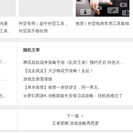
沟通
外贸专用｜超牛外贸工具，
推荐 | 外贸电商常用工具集锦
工具，
外贸高手都在用
随机文章
外贸邮件营销的免费工具——小满快发：群发邮件不担心IP被封
腾讯首款战争策略手游《乱世王者》预约开启 特色大揭秘
【说走就走】大沙梅花节攻略！走起！
进博会倒计时，外贸沟通中，老外喜欢的聊天工具，你知道几种？
游戏交易需谨慎
【单本推荐】推荐一本快穿文，同一男主。
2015年最赚钱游戏出炉：《梦幻西游》手游排行第七，腾讯总收入进前三
㊙梦幻西游K.冷酷新版长安保卫战攻略：挂机很难过了
下一篇
王者荣耀:游戏攻略秀恩爱