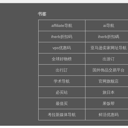
书签
affiliate导航
ai导航
iherb折扣码
iherb折扣碼
vps优惠码
亚马逊卖家网址导航
全球好物榜
出游订
出行訂
国外饰品交易平台
学术导航
官网旗舰店
必买站
旅日本
最值买
果饭帮
考拉新媒体导航
鲜活优惠码