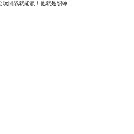
会玩团战就能赢！他就是貂蝉！