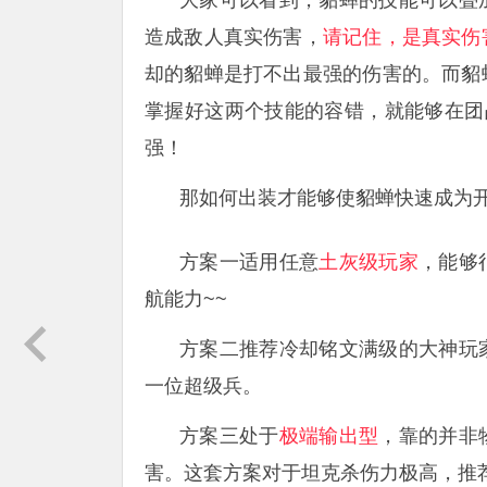
大家可以看到，貂蝉的技能可以叠
造成敌人真实伤害，
请记住，是真实伤
却的貂蝉是打不出最强的伤害的。而貂
掌握好这两个技能的容错，就能够在团
强！
那如何出装才能够使貂蝉快速成为
方案一适用任意
土灰级玩家
，能够
航能力~~
方案二推荐冷却铭文满级的大神玩
一位超级兵。
方案三处于
极端输出型
，靠的并非
害。这套方案对于坦克杀伤力极高，推