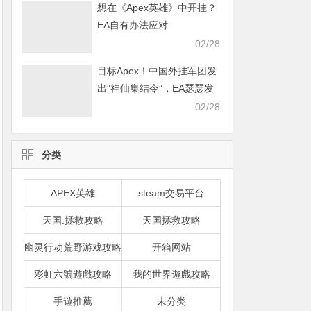
想在《Apex英雄》中开挂？
EA自有办法应对
02/28
目标Apex！中国外挂军团发
出”神仙集结令”，EA瑟瑟发
抖
02/28
分类
APEX英雄
steam交易平台
天国:拯救攻略
天国拯救攻略
幽灵行动荒野游戏攻略
开箱网站
彩虹六號遊戲攻略
我的世界遊戲攻略
手遊推薦
未分类