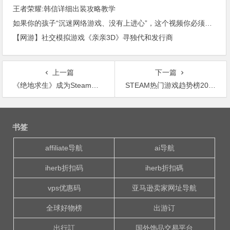
王者荣耀:韩信详细出装攻略教学
如果你的孩子“沉迷网络游戏、没有上进心”，这个视频你必须看！
【网游】社交模拟游戏《亲亲3D》寻独代和发行商
上一篇
下一篇
《绝地求生》成为Steam平台最热门游戏，创下玩家同时在线（CCU）新记录
STEAM热门游戏趋势榜2016年第7期 日呆统治的恐惧
文
章
书签
导
航
affiliate导航
ai导航
iherb折扣码
iherb折扣碼
vps优惠码
亚马逊卖家网址导航
全球好物榜
出游订
出行訂
国外饰品交易平台