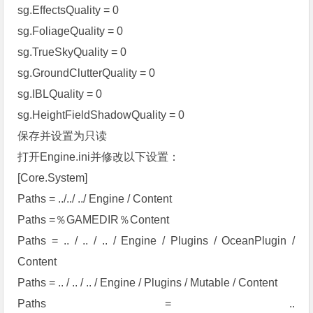
sg.EffectsQuality = 0
sg.FoliageQuality = 0
sg.TrueSkyQuality = 0
sg.GroundClutterQuality = 0
sg.IBLQuality = 0
sg.HeightFieldShadowQuality = 0
保存并设置为只读
打开Engine.ini并修改以下设置：
[Core.System]
Paths = ../../ ../ Engine / Content
Paths =％GAMEDIR％Content
Paths = .. / .. / .. / Engine / Plugins / OceanPlugin /
Content
Paths = .. / .. / .. / Engine / Plugins / Mutable / Content
Paths = ..