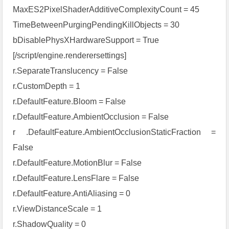
MaxES2PixelShaderAdditiveComplexityCount = 45
TimeBetweenPurgingPendingKillObjects = 30
bDisablePhysXHardwareSupport = True
[/script/engine.renderersettings]
r.SeparateTranslucency = False
r.CustomDepth = 1
r.DefaultFeature.Bloom = False
r.DefaultFeature.AmbientOcclusion = False
r .DefaultFeature.AmbientOcclusionStaticFraction =
False
r.DefaultFeature.MotionBlur = False
r.DefaultFeature.LensFlare = False
r.DefaultFeature.AntiAliasing = 0
r.ViewDistanceScale = 1
r.ShadowQuality = 0