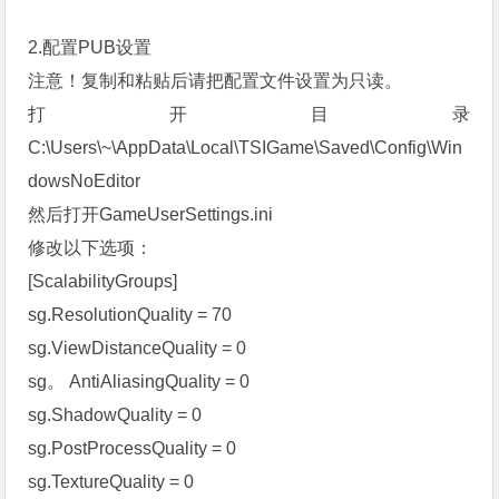
2.配置PUB设置
注意！复制和粘贴后请把配置文件设置为只读。
打开目录
C:\Users\~\AppData\Local\TSIGame\Saved\Config\Win
dowsNoEditor
然后打开GameUserSettings.ini
修改以下选项：
[ScalabilityGroups]
sg.ResolutionQuality = 70
sg.ViewDistanceQuality = 0
sg。 AntiAliasingQuality = 0
sg.ShadowQuality = 0
sg.PostProcessQuality = 0
sg.TextureQuality = 0