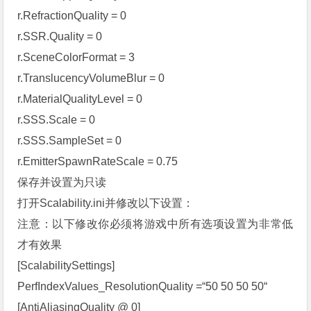
r.RefractionQuality = 0
r.SSR.Quality = 0
r.SceneColorFormat = 3
r.TranslucencyVolumeBlur = 0
r.MaterialQualityLevel = 0
r.SSS.Scale = 0
r.SSS.SampleSet = 0
r.EmitterSpawnRateScale = 0.75
保存并设置为只读
打开Scalability.ini并修改以下设置：
注意：以下修改你必须将游戏中所有选项设置为非常低
才有效果
[ScalabilitySettings]
PerfIndexValues_ResolutionQuality =“50 50 50 50“
[AntiAliasingQuality @ 0]