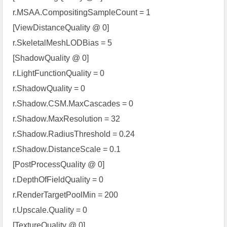
r.MSAA.CompositingSampleCount = 1
[ViewDistanceQuality @ 0]
r.SkeletalMeshLODBias = 5
[ShadowQuality @ 0]
r.LightFunctionQuality = 0
r.ShadowQuality = 0
r.Shadow.CSM.MaxCascades = 0
r.Shadow.MaxResolution = 32
r.Shadow.RadiusThreshold = 0.24
r.Shadow.DistanceScale = 0.1
[PostProcessQuality @ 0]
r.DepthOfFieldQuality = 0
r.RenderTargetPoolMin = 200
r.Upscale.Quality = 0
[TextureQuality @ 0]