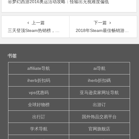
㊙梦幻西游2016奥运活动攻略：怪输出无视难度偏低
上一篇
下一篇
三天登顶Steam热销榜，玩家在这款摔跤游戏里已经自创了超过2000名角色
2018年Steam最佳畅销游戏大作Top9
文
章
书签
导
航
affiliate导航
ai导航
iherb折扣码
iherb折扣碼
vps优惠码
亚马逊卖家网址导航
全球好物榜
出游订
出行訂
国外饰品交易平台
学术导航
官网旗舰店