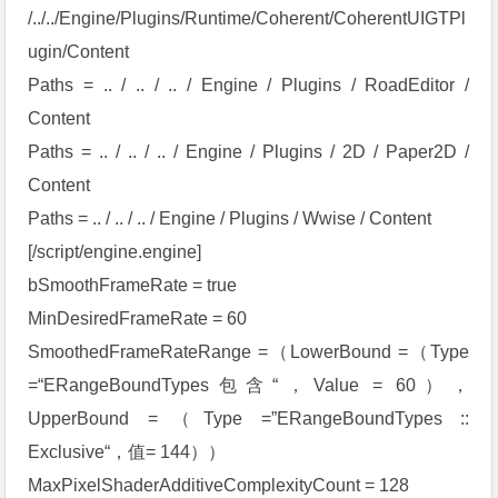
/../../Engine/Plugins/Runtime/Coherent/CoherentUIGTPl
ugin/Content
Paths = .. / .. / .. / Engine / Plugins / RoadEditor /
Content
Paths = .. / .. / .. / Engine / Plugins / 2D / Paper2D /
Content
Paths = .. / .. / .. / Engine / Plugins / Wwise / Content
[/script/engine.engine]
bSmoothFrameRate = true
MinDesiredFrameRate = 60
SmoothedFrameRateRange =（LowerBound =（Type
=“ERangeBoundTypes包含“，Value = 60），
UpperBound =（Type =”ERangeBoundTypes ::
Exclusive“，值= 144））
MaxPixelShaderAdditiveComplexityCount = 128