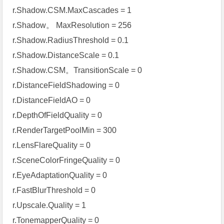
r.Shadow.CSM.MaxCascades = 1
r.Shadow。 MaxResolution = 256
r.Shadow.RadiusThreshold = 0.1
r.Shadow.DistanceScale = 0.1
r.Shadow.CSM。TransitionScale = 0
r.DistanceFieldShadowing = 0
r.DistanceFieldAO = 0
r.DepthOfFieldQuality = 0
r.RenderTargetPoolMin = 300
r.LensFlareQuality = 0
r.SceneColorFringeQuality = 0
r.EyeAdaptationQuality = 0
r.FastBlurThreshold = 0
r.Upscale.Quality = 1
r.TonemapperQuality = 0