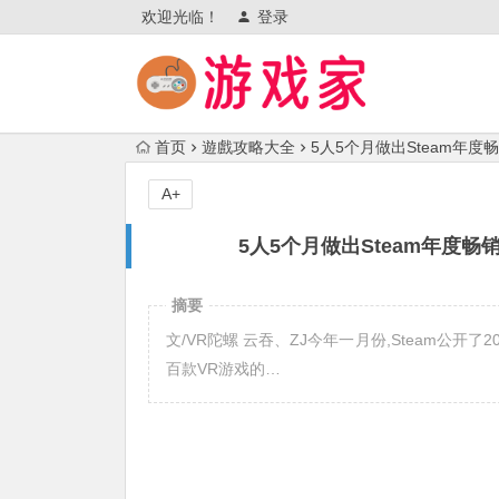
欢迎光临！
登录
首页
遊戲攻略大全
5人5个月做出Steam年
A+
5人5个月做出Steam年度
摘要
文/VR陀螺 云吞、ZJ今年一月份,Steam公
百款VR游戏的…