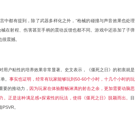
的留言中都有提到，除了武器多样化之外，“枪械的碰撞与声音效果也处理
枪械在射程、伤害甚至手柄的震动反馈也都不同。游戏中还添加了子弹
也很震撼。
对用户粘性的培养效果非常显著。史文表示，《僵死之日》的初衷就是
简单。
事实也证明，经常有玩家能够玩到50-60个小时，十几个小时的玩
重要的推动力，
因为玩家在体验酣畅淋漓的射击之余，更加需要动脑思
力。正是这种满足感+探索性的玩法，使得《僵死之日》脱颖而出。
目
陆PSVR。