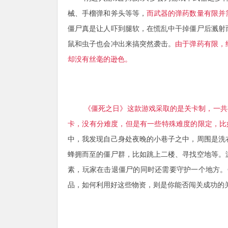
械、手榴弹和斧头等等，
而武器的弹药数量有限并
僵尸真是让人吓到腿软，在慌乱中干掉僵尸后溅射
鼠和虫子也会冲出来搞突然袭击。
由于弹药有限，
却没有丝毫的逊色。
《僵死之日》这款游戏采取的是关卡制，一共
卡，没有分难度，但是有一些特殊难度的限定，比
中，我发现自己身处夜晚的小巷子之中，周围是洗
蜂拥而至的僵尸群，比如跳上二楼、寻找空地等。
素，玩家在击退僵尸的同时还需要守护一个地方。每
品，如何利用好这些物资，则是你能否闯关成功的