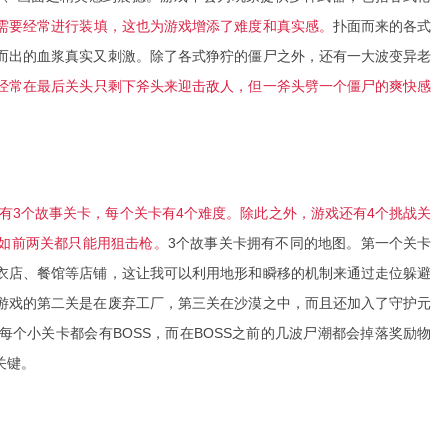
需要经常进行装填，这也为游戏增添了难度和真实感。
扑面而来的各式
而出的血浆真实又刺激。除了各式狰狞的僵尸之外，还有一大波变异老
经常在最后关头只剩下斧头来迎击敌人，但一斧头劈一个僵尸的爽快感
有3个故事关卡，每个关卡有4个难度。除此之外，游戏还有4个挑战关
如前两关都只能用狙击枪。
3个故事关卡拥有不同的地图。第一个关卡
衣店、餐馆等店铺，这让我可以利用地形和瞬移的机制来通过走位躲避
游戏的第二关是在废弃工厂，第三关在沙漠之中，而且还加入了守护元
个小关卡都会有BOSS，而在BOSS之前的几波尸潮都会掉落奖励物
关键。