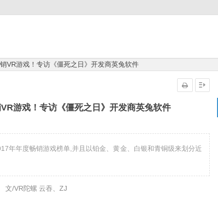
度畅销VR游戏！专访《僵死之日》开发商英兔软件
畅销VR游戏！专访《僵死之日》开发商英兔软件
开了2017年年度畅销游戏榜单,并且以铂金、黄金、白银和青铜级来划分近
文/VR陀螺 云吞、ZJ