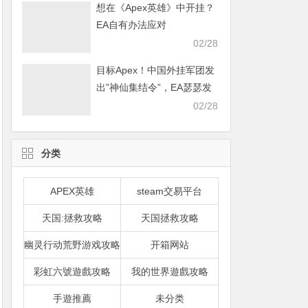
想在《Apex英雄》中开挂？
EA自有办法应对
02/28
目标Apex！中国外挂军团发
出”神仙集结令”，EA瑟瑟发
抖
02/28
分类
APEX英雄
steam交易平台
天国:拯救攻略
天国拯救攻略
幽灵行动荒野游戏攻略
开箱网站
彩虹六號遊戲攻略
我的世界遊戲攻略
手遊推薦
未分类