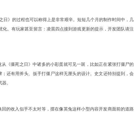
之日》的过程也可以称得上是非常艰辛。短短几个月的制作时间中，几
优化。有玩家甚至留言：凌晨四点接到游戏更新的提示，开发团队请注
这从《僵死之日》中诸多的小彩蛋就可见一斑，比如正在紧张打僵尸的
招牌；还有用斧头、扳手打僵尸这样无厘头的设计。史文还特别提到，会
武器。
换回的收入似乎不太对等，摆在像英兔这样小型内容开发商面前的道路