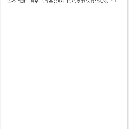
艺术画册，喜欢《古墓丽影》的玩家有没有很心动？！