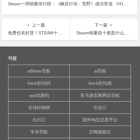
Steam一周销量排行榜：《幽灵行动：荒野》成功登顶 《H1Z1：杀戮之王》紧随其后位居第二
上一篇
下一篇
免费也有好货！STEAM十款免费好玩的游戏
Steam销量前十都是什么游戏？带你看看今年暑假的热门游戏
文
章
书签
导
航
affiliate导航
ai导航
iherb折扣码
iherb折扣碼
vps优惠码
亚马逊卖家网址导航
全球好物榜
出游订
出行訂
国外饰品交易平台
学术导航
官网旗舰店