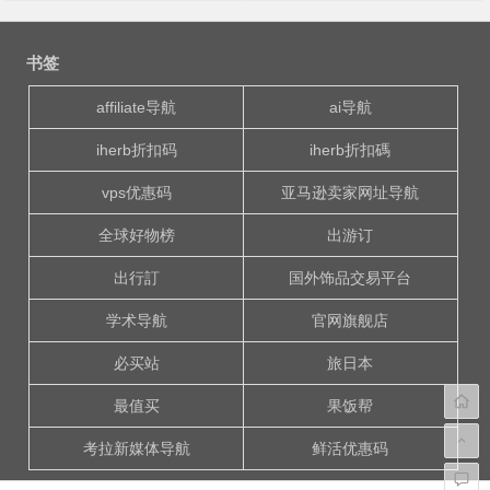
文
章
书签
导
航
affiliate导航
ai导航
iherb折扣码
iherb折扣碼
vps优惠码
亚马逊卖家网址导航
全球好物榜
出游订
出行訂
国外饰品交易平台
学术导航
官网旗舰店
必买站
旅日本
最值买
果饭帮
考拉新媒体导航
鲜活优惠码