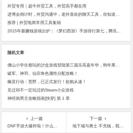
外贸专用｜超牛外贸工具，外贸高手都在用
进博会倒计时，外贸沟通中，老外喜欢的聊天工具，你知道几种？
推荐 | 外贸电商常用工具集锦
2015年最赚钱游戏出炉：《梦幻西游》手游排行第七，腾讯总收入进前三
随机文章
佛山小学生都玩的沙盒游戏登陆第三届乐高嘉年华，狗年果然不一般，附领票攻略
破军、神羽、仙宗角色属性分配攻略！
幽灵行动：荒野，已正式发行！欲购从速！
见过却不一定玩过的Steam小众游戏
神经病男主攻略指南[快穿] 第 1 章
上一篇
下一篇
DNF手游大爆炸啦！什么？DNF黄了？不可能！
地下城与勇士 不充钱，我也很快乐！一位玩家的游戏生涯分享