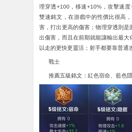
理穿透+100，移速+10%，攻擊速
雙速銘文，在游戲中的性價比很高，
害，打出更高的傷害；物理穿透則是
出傷害，而且在前期就能讓輸出最大
以走的更快更靈活；射手都要靠普通
戰士
推薦五級銘文：紅色宿命、藍色