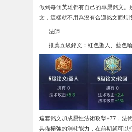
做到每個英雄都有自己的專屬銘文。
文，這樣就不用為沒有合適銘文而煩
法師
推薦五級銘文：紅色聖人、藍色
這套銘文加成屬性法術攻擊+77，法術
具備極強的消耗能力，在前期就可以