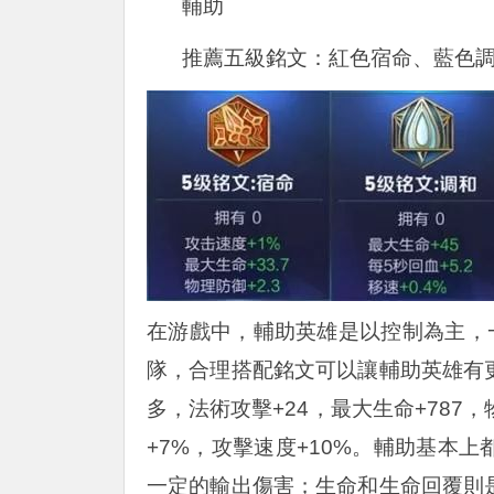
輔助
推薦五級銘文：紅色宿命、藍色
在游戲中，輔助英雄是以控制為主，一
隊，合理搭配銘文可以讓輔助英雄有
多，法術攻擊+24，最大生命+787，
+7%，攻擊速度+10%。輔助基本
一定的輸出傷害；生命和生命回覆則