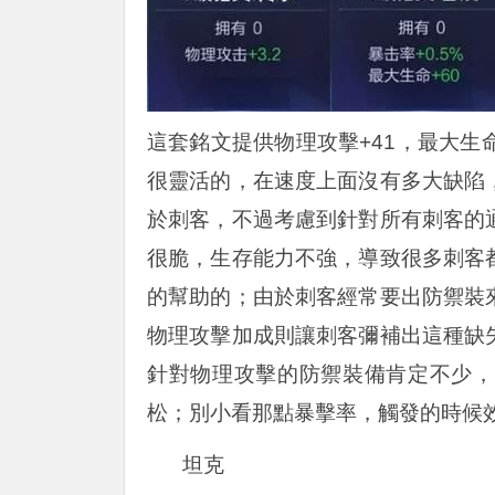
這套銘文提供物理攻擊+41，最大生命
很靈活的，在速度上面沒有多大缺陷
於刺客，不過考慮到針對所有刺客的
很脆，生存能力不強，導致很多刺客
的幫助的；由於刺客經常要出防禦裝
物理攻擊加成則讓刺客彌補出這種缺
針對物理攻擊的防禦裝備肯定不少，
松；別小看那點暴擊率，觸發的時候
坦克