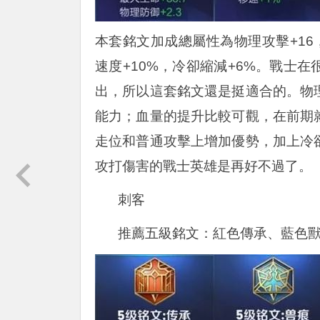
本套銘文加成總屬性為物理攻擊+16，
速度+10%，冷卻縮減+6%。戰士
出，所以這套銘文還是挺適合的。物
能力；血量的提升比較可觀，在前期
走位和普通攻擊上增加優勢，加上冷
攻打傷害的戰士英雄是再好不過了。
刺客
推薦五級銘文：紅色傳承、藍色