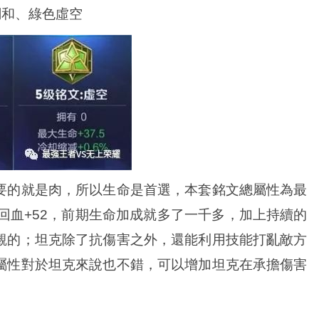
調和、綠色虛空
要的就是肉，所以生命是首選，本套銘文總屬性為最
5秒回血+52，前期生命加成就多了一千多，加上持續的
覷的；坦克除了抗傷害之外，還能利用技能打亂敵方
屬性對於坦克來說也不錯，可以增加坦克在承擔傷害