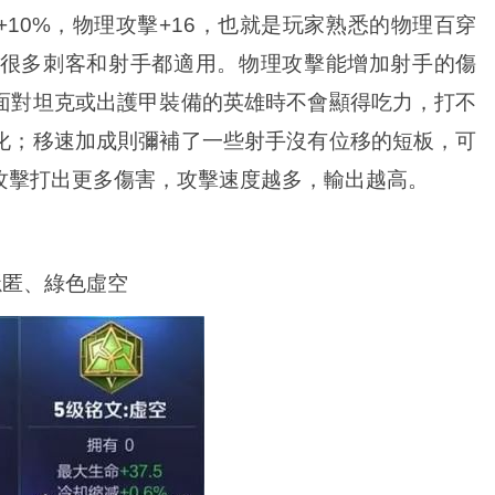
度+10%，物理攻擊+16，也就是玩家熟悉的物理百穿
很多刺客和射手都適用。物理攻擊能增加射手的傷
面對坦克或出護甲裝備的英雄時不會顯得吃力，打不
化；移速加成則彌補了一些射手沒有位移的短板，可
攻擊打出更多傷害，攻擊速度越多，輸出越高。
隱匿、綠色虛空