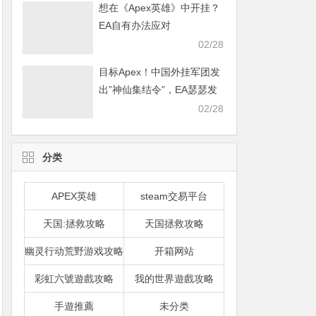
想在《Apex英雄》中开挂？
EA自有办法应对
02/28
目标Apex！中国外挂军团发
出”神仙集结令”，EA瑟瑟发
抖
02/28
分类
APEX英雄
steam交易平台
天国:拯救攻略
天国拯救攻略
幽灵行动荒野游戏攻略
开箱网站
彩虹六號遊戲攻略
我的世界遊戲攻略
手遊推薦
未分类