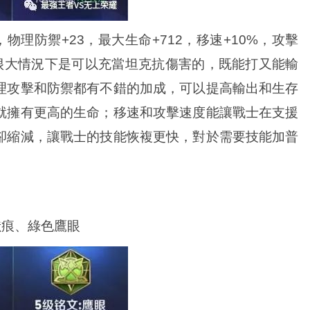
物理防禦+23，最大生命+712，移速+10%，攻擊
在很大情況下是可以充當坦克抗傷害的，既能打又能輸
理攻擊和防禦都有不錯的加成，可以提高輸出和生存
就擁有更高的生命；移速和攻擊速度能讓戰士在支援
卻縮減，讓戰士的技能恢複更快，對於需要技能加普
獸痕、綠色鷹眼