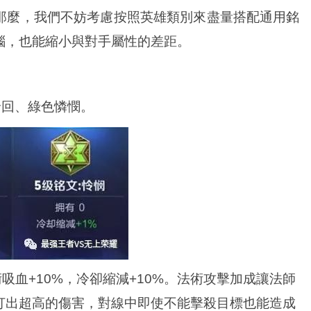
那麼，我們不妨考慮按照英雄類別來盡量搭配通用銘
惱，也能縮小與對手屬性的差距。
輪回、綠色憐憫。
吸血+10%，冷卻縮減+10%。法術攻擊加成讓法師
打出超高的傷害，對線中即使不能擊殺目標也能造成