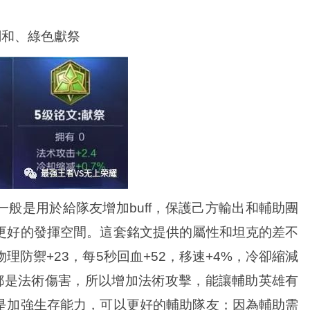
調和、綠色獻祭
般是用於給隊友增加buff，保護己方輸出和輔助團
更好的發揮空間。這套銘文提供的屬性和坦克的差不
物理防禦+23，每5秒回血+52，移速+4%，冷卻縮減
上都是法術傷害，所以增加法術攻擊，能讓輔助英雄有
是加強生存能力，可以更好的輔助隊友；因為輔助需