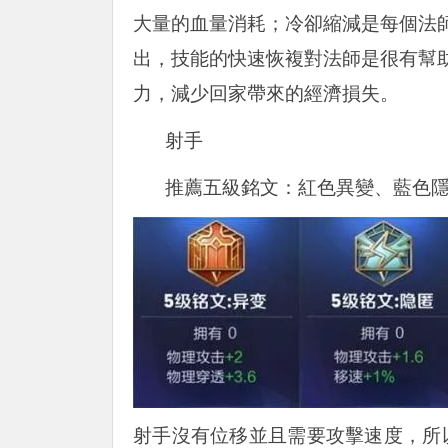
大量的血量消耗；冷卻縮減是每個法
出，技能的快速恢複對法師是很有幫
力，減少回家帶來的經濟損失。
射手
推薦五級銘文：紅色異變、藍色
射手沒有位移並且需要攻擊速度，所