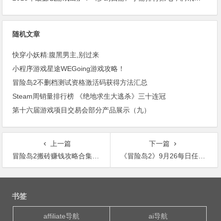
随机文章
快穿小妖精:腹黑男主,别过来
小程序游戏星途WEGoing游戏攻略！
冒险岛2不删档测试资格激活码获得方法汇总
Steam周销量排行榜 《绝地求生大逃杀》三十连冠
第十六届游戏项目交易会部分产品展示（九）
上一篇
下一篇
冒险岛2搬砖赚钱攻略合集，祝您月入过万
《冒险岛2》9月26每日任务 恶魔怪与鸡蛋分布
文
章
书签
导
航
affiliate导航
ai导航