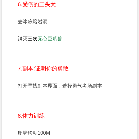
6.受伤的三头犬
去冰冻熔岩洞
消灭三次
无心巨爪兽
7.副本:证明你的勇敢
打开寻找副本界面，选择勇气考场副本
8.体力训练
爬墙移动100M