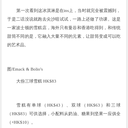
第一次看到这冰淇淋是在ins上，当时就完全被震撼到，
于是二话没说就跑去尖沙咀试试，一路上还做了功课。这是
一家波士顿的雪糕店，海外只有曼谷和香港吃得到，和传统
甜筒不同的是，它融入大量不同的元素，让甜筒变成可以吃
的艺术品。
图/
Emack & Bolio's
大份三球雪糕
HK$83
雪糕有单球（HK$43）、双球（HK$63）和三球
（HK$83）可供选择，小配料从奶油、糖果到坚果一应俱全
（+HK$10）。