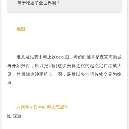
等于吃遍了全世界啊！
地图
堆儿君先双手奉上这份地图，考虑到通常是逛完海港城
再开始扫街，所以把咱们这次美食之旅的起点定在港威大
厦，然后绕尖沙咀吃上一圈，最后以尖沙咀佐敦交界为终
点。
八天堂@日本86年人气冠军
图/霖
迪