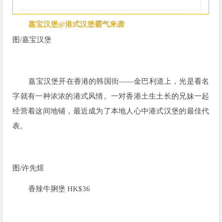
嘉宝汉堡@港式汉堡霸气来袭
图/
嘉宝汉堡
嘉宝汉堡开在香港的韩国街——金巴利道上，光是看名
字就有一种浓浓的港式风情。一对香港土生土长的兄妹一起
经营着这间地铺，最近成为了本地人心中港式汉堡的最佳代
表。
图/
许先煜
香辣牛脷堡 HK$36