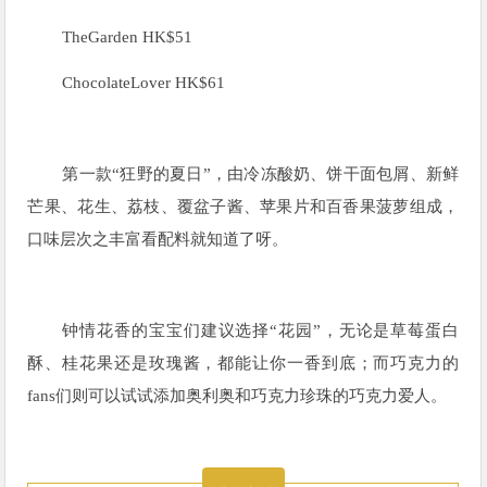
TheGarden HK$51
ChocolateLover HK$61
第一款“狂野的夏日”，由冷冻酸奶、饼干面包屑、新鲜
芒果、花生、荔枝、覆盆子酱、苹果片和百香果菠萝组成，
口味层次之丰富看配料就知道了呀。
钟情花香的宝宝们建议选择“花园”，无论是草莓蛋白
酥、桂花果还是玫瑰酱，都能让你一香到底；而巧克力的
fans们则可以试试添加奥利奥和巧克力珍珠的巧克力爱人。