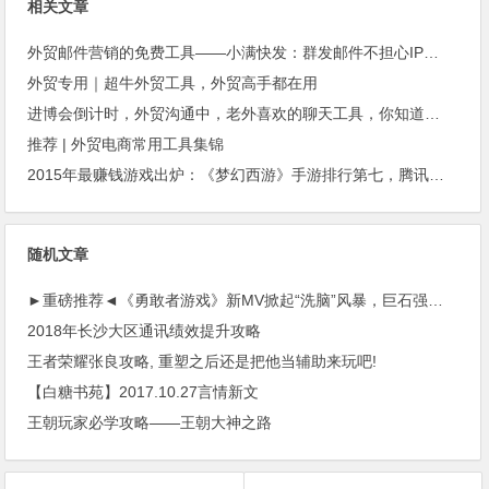
相关文章
外贸邮件营销的免费工具——小满快发：群发邮件不担心IP被封
外贸专用｜超牛外贸工具，外贸高手都在用
进博会倒计时，外贸沟通中，老外喜欢的聊天工具，你知道几种？
推荐 | 外贸电商常用工具集锦
2015年最赚钱游戏出炉：《梦幻西游》手游排行第七，腾讯总收入进前三
随机文章
►重磅推荐◄《勇敢者游戏》新MV掀起“洗脑”风暴，巨石强森致敬“枪与玫瑰”
2018年长沙大区通讯绩效提升攻略
王者荣耀张良攻略, 重塑之后还是把他当辅助来玩吧!
【白糖书苑】2017.10.27言情新文
王朝玩家必学攻略——王朝大神之路