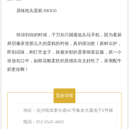
原味枕头蛋糕 HK$50
快排到你的时候，千万别只顾着低头玩手机，因为看厨
师切像床垫那么大的蛋糕的时候，真的很治愈！新鲜出炉，
即刻试味，刚打开盒子，就被浓郁的蛋香彻底征服，抓一小
块放在口中，如棉花般柔软的质感实在太好吃了，亲测配牛
奶更佳啊！
觅食详情
地址：尖沙咀加拿分道6C号集友大厦地下6号铺
电话：852 6545 4665