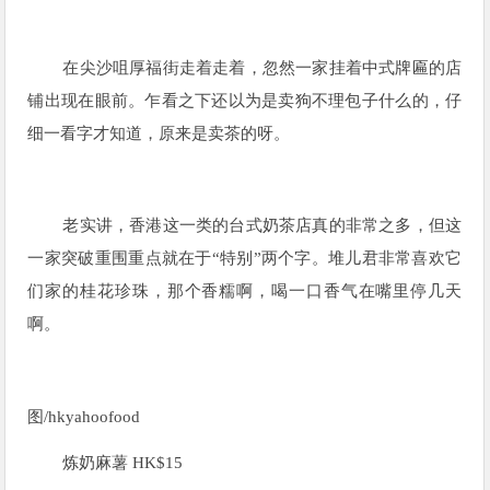
在尖沙咀厚福街走着走着，忽然一家挂着中式牌匾的店
铺出现在眼前。乍看之下还以为是卖狗不理包子什么的，仔
细一看字才知道，原来是卖茶的呀。
老实讲，香港这一类的台式奶茶店真的非常之多，但这
一家突破重围重点就在于“特别”两个字。堆儿君非常喜欢它
们家的桂花珍珠，那个香糯啊，喝一口香气在嘴里停几天
啊。
图/
hkyahoofood
炼奶麻薯 HK$15