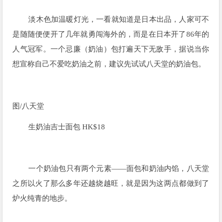
淡木色加温暖灯光，一看就知道是日本出品，人家可不
是随随便便开了几年就勇闯海外的，而是在日本开了86年的
人气冠军。一个忌廉（奶油）包打遍天下无敌手，据说当你
想宣称自己不爱吃奶油之前，建议先试试八天堂的奶油包。
图/八天堂
生奶油吉士面包 HK$18
一个奶油包只有两个元素——面包和奶油内馅，八天堂
之所以火了那么多年还越烧越旺，就是因为这两点都做到了
炉火纯青的地步。