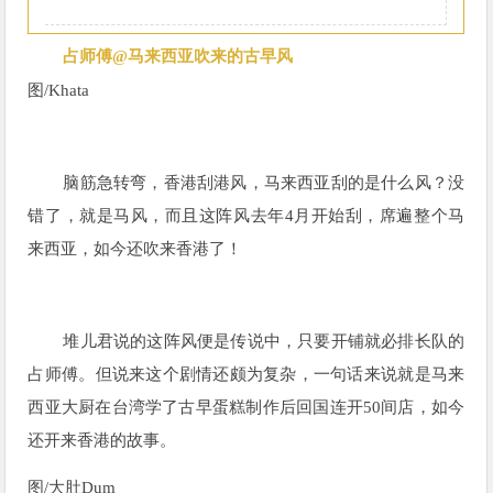
占师傅@马来西亚吹来的古早风
图/
Khata
脑筋急转弯，香港刮港风，马来西亚刮的是什么风？没
错了，就是马风，而且这阵风去年4月开始刮，席遍整个马
来西亚，如今还吹来香港了！
堆儿君说的这阵风便是传说中，只要开铺就必排长队的
占师傅。但说来这个剧情还颇为复杂，一句话来说就是马来
西亚大厨在台湾学了古早蛋糕制作后回国连开50间店，如今
还开来香港的故事。
图/
大肚Dum