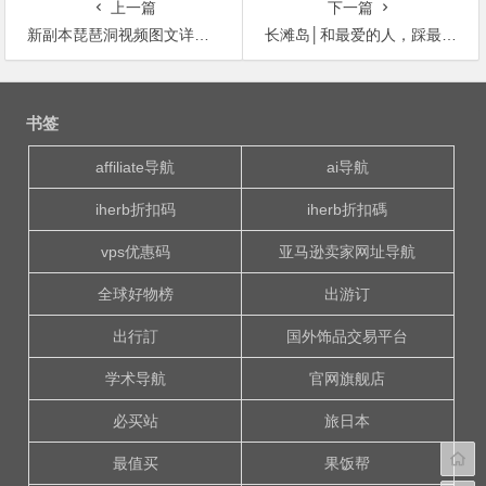
上一篇
下一篇
新副本琵琶洞视频图文详细攻略
长滩岛│和最爱的人，踩最细的沙，最长滩攻略最新出炉.
文
章
书签
导
航
affiliate导航
ai导航
iherb折扣码
iherb折扣碼
vps优惠码
亚马逊卖家网址导航
全球好物榜
出游订
出行訂
国外饰品交易平台
学术导航
官网旗舰店
必买站
旅日本
最值买
果饭帮