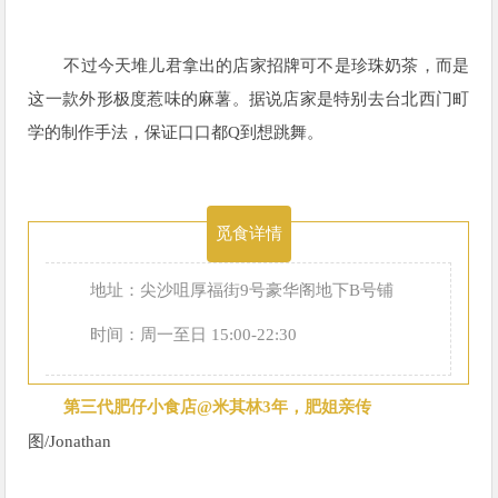
不过今天堆儿君拿出的店家招牌可不是珍珠奶茶，而是
这一款外形极度惹味的麻薯。据说店家是特别去台北西门町
学的制作手法，保证口口都Q到想跳舞。
觅食详情
地址：尖沙咀厚福街9号豪华阁地下B号铺
时间：周一至日 15:00-22:30
第三代肥仔小食店@米其林3年，肥姐亲传
图/
Jonathan