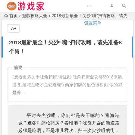
首页
遊戲攻略大全
2018最新最全！尖沙“嘴”扫街攻略，请先准备8个胃！
设置菜单
A+
2018最新最全！尖沙“嘴”扫街攻略，请先准备8
个胃！
摘要
(想看更多关于旺角扫街,请猛戳:旺角扫街全攻略!2018来港
必备,逛吃逛吃才是硬道理!) 两家招牌的配色很相似,做的都
是香…
平时去尖沙咀，你们都是去干嘛的？逛海港
城？逛各种药妆药房？看维港？吃货开辟的新道路
必须是吃啊，不是堆儿君吹，扫一次尖沙咀的街，