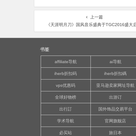
上一篇
《天涯明月刀》国风音乐盛典于TGC2016盛大
书签
affiliate导航
ai导航
iherb折扣码
iherb折扣碼
vps优惠码
亚马逊卖家网址导航
全球好物榜
出游订
出行訂
国外饰品交易平台
学术导航
官网旗舰店
必买站
旅日本