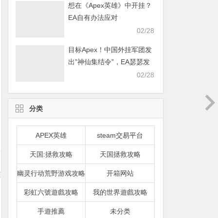
想在《Apex英雄》中开挂？
EA自有办法应对
02/28
目标Apex！中国外挂军团发
出”神仙集结令”，EA瑟瑟发
抖
02/28
分类
APEX英雄
steam交易平台
天国:拯救攻略
天国拯救攻略
幽灵行动荒野游戏攻略
开箱网站
彩虹六號遊戲攻略
我的世界遊戲攻略
手遊推薦
未分类