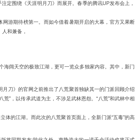
似乎注定围绕《天涯明月刀》而展开。春季的腾讯UP发布会上，
体网游期待榜第一。而如今借着暑期开启的大幕，官方又果断
、人和兼备，
一个海阔天空的极致江湖，更可一览众多独家内容。其中，新门
月刀》的官网之前推出了八荒聚首独缺其一的门派回顾介绍
八荒”，以传承武道为主，不涉足武林恩怨。“八荒”和武林中相
个立体的江湖。而此次的八荒聚首页面上，全新门派“五毒”的高
。
将同期发布;除此之外，声势浩大的一诺千金活动也将正式