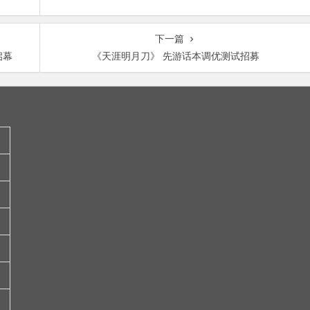
下一篇
启幕
《天涯明月刀》 先游话本调优测试招募