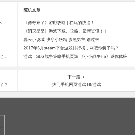
随机文章
外贸邮件营销的免费工具——小满快发：群发邮件不担心IP被封
《傳奇來了》游戲攻略 | 在玩的快進！
《消灭星星》游戏下载、攻略、最新资讯！！
进博会倒计时，外贸沟通中，老外喜欢的聊天工具，你知道几种？
暮云小说城-快穿小妖精:腹黑男主,别过来
2017年6月steam平台游戏排行榜，网吧你装了吗？
2015年最赚钱游戏出炉：《梦幻西游》手游排行第七，腾讯总收入进前三
游戏丨SLG战争策略手机页游 《小小战争H5》邀你体验
下一篇
黄了？
热门手机网页游戏 H5游戏