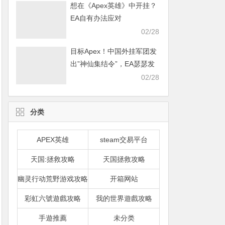
想在《Apex英雄》中开挂？
EA自有办法应对
02/28
目标Apex！中国外挂军团发
出”神仙集结令”，EA瑟瑟发
抖
02/28
分类
APEX英雄
steam交易平台
天国:拯救攻略
天国拯救攻略
幽灵行动荒野游戏攻略
开箱网站
彩虹六號遊戲攻略
我的世界遊戲攻略
手遊推薦
未分类