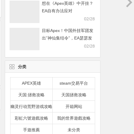
想在《Apex英雄》中开挂？
EA自有办法应对
02/28
目标Apex！中国外挂军团发
出”神仙集结令”，EA瑟瑟发
抖
02/28
分类
APEX英雄
steam交易平台
天国:拯救攻略
天国拯救攻略
幽灵行动荒野游戏攻略
开箱网站
彩虹六號遊戲攻略
我的世界遊戲攻略
手遊推薦
未分类