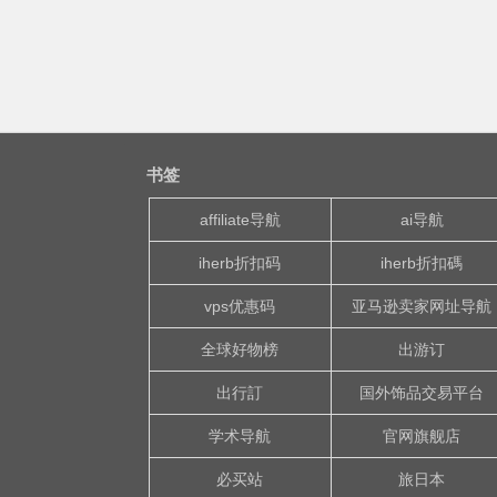
书签
affiliate导航
ai导航
iherb折扣码
iherb折扣碼
vps优惠码
亚马逊卖家网址导航
全球好物榜
出游订
出行訂
国外饰品交易平台
学术导航
官网旗舰店
必买站
旅日本