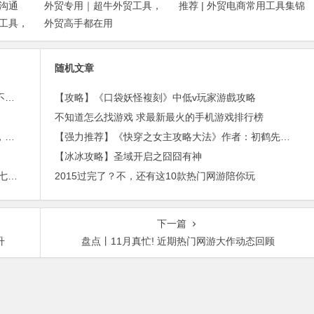
沟通
外贸专用｜超牛外贸工具，
推荐 | 外贸电商常用工具集锦
工具，
外贸高手都在用
随机文章
外贸邮件营销的免费工具——小满快发：群发邮件不担心IP被封
【攻略】《口袋妖怪複刻》中低v玩家游戲攻略
不知道怎么找游戏 求最新最火的手机游戏排行榜
进博会倒计时，外贸沟通中，老外喜欢的聊天工具，你知道几种？
【强力推荐】《快穿之女主攻略大法》作者：初鹤先生【完结】~TXT全文阅读
【冰冰攻略】圣域开启之囧囧有神
2015年最赚钱游戏出炉：《梦幻西游》手游排行第七，腾讯总收入进前三
2015过完了？不，还有这10款热门网游陪你玩
下一篇
升
盘点丨11月真忙! 近期热门网游大作动态回顾