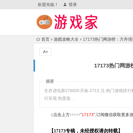
欢迎光临！
登录
首页
遊戲攻略大全
17173热门网游榜：方舟
A+
17173热门网
摘要
生存进化新276025天谕-2713 注:热门游
行呈现.热度值…
（点击上方↑↑↑↑↑"
17173
",订阅微信获取更多
【17173专稿，未经授权请勿转载】