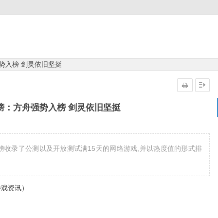
强势入榜 剑灵依旧坚挺
游榜：方舟强势入榜 剑灵依旧坚挺
戏排行榜收录了公测以及开放测试满15天的网络游戏,并以热度值的形式排
游戏资讯）