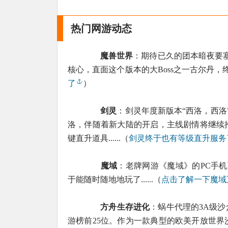
热门网游动态
魔兽世界
：期待已久的团本暗夜要塞
核心，直面这个版本的大Boss之一古尔丹，终结
了
）
剑灵
：剑灵年度新版本“西洛，西洛
洛，伴随着新大陆的开启，主线剧情将继续推
键直升道具......（
剑灵终于也有等级直升服务
魔域
：老牌网游《魔域》的PC手机
于能随时随地地玩了......（
点击了解一下魔域
方舟生存进化
：蜗牛代理的3A级
游榜前25位。作为一款典型的欧美开放世