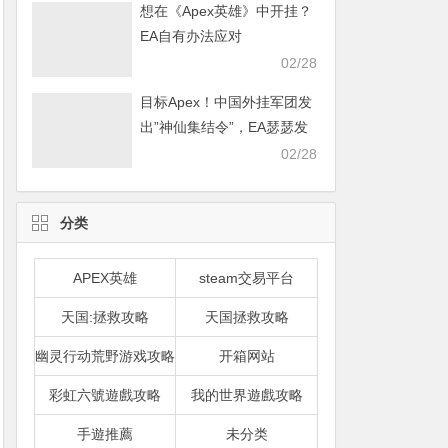
想在《Apex英雄》中开挂？
EA自有办法应对
02/28
目标Apex！中国外挂军团发
出”神仙集结令”，EA瑟瑟发
抖
02/28
分类
APEX英雄
steam交易平台
天国:拯救攻略
天国拯救攻略
幽灵行动荒野游戏攻略
开箱网站
彩虹六號遊戲攻略
我的世界遊戲攻略
手遊推薦
未分类