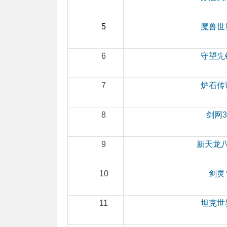
5
魔兽世
6
守望先
7
炉石传
8
剑网3
9
新天龙
10
剑灵
11
坦克世