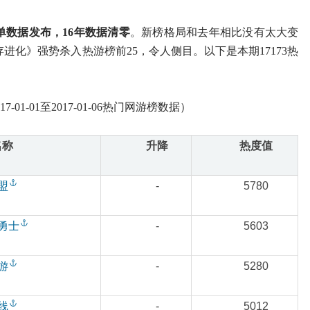
榜单数据发布，16年数据清零
。新榜格局和去年相比没有太大变
化》强势杀入热游榜前25，令人侧目。以下是本期17173热
-01-01至2017-01-06热门网游榜数据）
名称
升降
热度值
盟
-
5780
勇士
-
5603
游
-
5280
线
-
5012