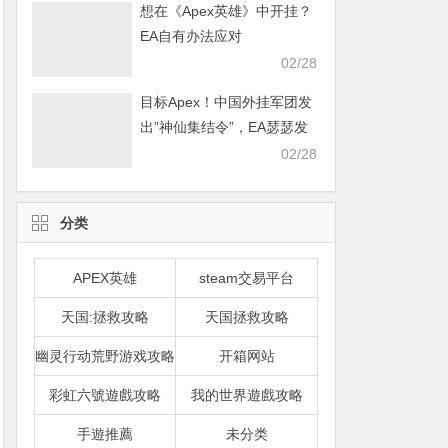
想在《Apex英雄》中开挂？
EA自有办法应对
02/28
目标Apex！中国外挂军团发
出”神仙集结令”，EA瑟瑟发
抖
02/28
分类
APEX英雄
steam交易平台
天国:拯救攻略
天国拯救攻略
幽灵行动荒野游戏攻略
开箱网站
彩虹六號遊戲攻略
我的世界遊戲攻略
手遊推薦
未分类