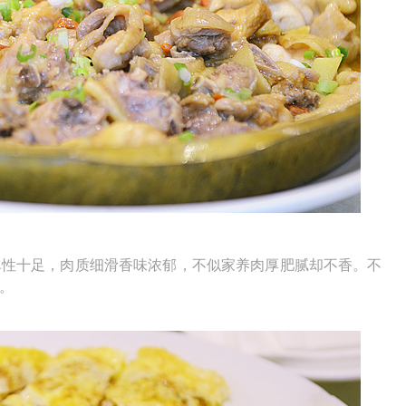
弹性十足，肉质细滑香味浓郁，不似家养肉厚肥腻却不香。不
。