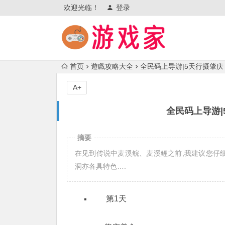
欢迎光临！
登录
首页
遊戲攻略大全
全民码上导游|5天行摄肇庆
A+
全民码上导游|
摘要
在见到传说中麦溪鲩、麦溪鲤之前,我建议您仔细
洞亦各具特色….
全民码上导
第1天