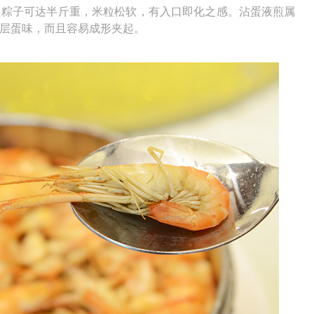
只粽子可达半斤重，米粒松软，有入口即化之感。沾蛋液煎属
层蛋味，而且容易成形夹起。