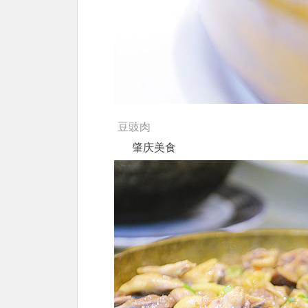
豆豉肉
肇庆美食