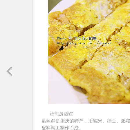
蛋煎裹蒸粽
裹蒸粽是肇庆的特产，用糯米、绿豆、肥
配料精工制作而成。