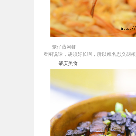
笼仔蒸河虾
看图说话，胡须好长啊，所以顾名思义胡须
肇庆美食