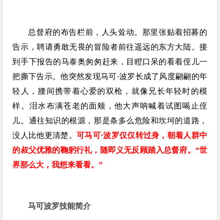
总督府的布告栏前，人头耸动。那里张贴着招募的
告示，聘请勇敢无畏的冒险者前往遥远的东方大陆。接
到手下报告的马泰奥匆匆赶来，目瞪口呆的看着侄儿一
把撕下告示。他突然发现马可·波罗长成了风度翩翩的年
轻人，腰间携带着心爱的双枪，就像兄长年轻时的模
样。泪水布满苍老的面颊，他大声呐喊着试图喝止侄
儿。通往知识的根源，那是条多么危险和坎坷的道路，
没人比他更清楚。
可马可·波罗仅仅转过身，朝着人群中
的叔父优雅的鞠躬行礼，随即义无反顾踏入总督府。“世
界那么大，我想来看看。”
马可波罗技能简介