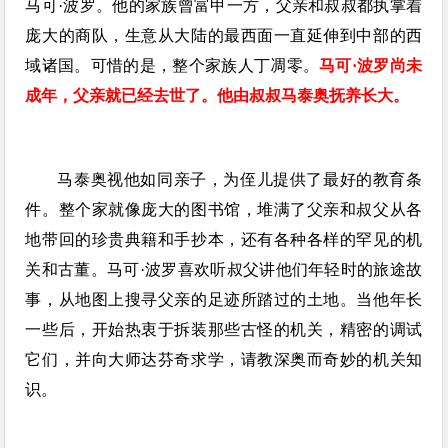
马可·波罗。他的家族曾富甲一方，父亲和叔叔都执掌着
庞大的商队，生意从大陆的最西面一直延伸到中部的西
域诸国。可惜的是，整个家族人丁凋零。
马可·波罗尚未
成年，父亲就已经去世了。他由叔叔马泰奥抚养长大。
马泰奥视他如同亲子，为侄儿提供了最好的教育条
件。整个家就像庞大的图书馆，堆满了父亲和叔父从各
地带回的珍贵典籍和手抄本，还有各种各样的罕见的机
关和古董。马可·波罗喜欢听叔父讲他们年轻时的旅途故
事，从地图上搜寻父亲的足迹所踏过的土地。当他年长
一些后，开始热衷于拆装那些古怪的机关，精密的调试
它们，并向大师达芬奇求学，请教深奥而奇妙的机关知
识。