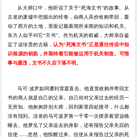
从大师口中，他听说了关于“死海文书”的故事。从
古老的废墟中挖掘出的经卷，由商人高价收购带回，轰
动了西方的土地，里面记载着闻所未闻的知识和机关。
东方人似乎叫它“天书”。作为机关的权威，大师亲自鉴
定了这珍贵的古籍，
认为“死海文书”正是通往传说中知
识根源的钥匙，并期待着它能被运用于机关制造。可惜
事与愿违，文书不久后下落不明。
马可·波罗如同遭到雷霆直击。他直觉收购并带回文
书的商人就是自己的父亲。自己却对父亲过去的经历一
无所知。他匆匆辞别大师，回到家里四处搜寻，什么都
没有找到。沮丧的马可波罗第一千零一次摆弄着望远镜
睡去。他梦见了父亲远去的身影，还有报告父亲失踪的
信使……忽然，他惊醒过来。信使从未报告过父亲的死