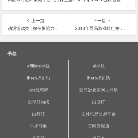
上一篇
下一篇
动漫游戏类 | 微信影响力排行榜20180104期 | 领库排行榜
2018年网易游戏排行榜：网易手游赚钱排行榜
文
章
书签
导
航
affiliate导航
ai导航
iherb折扣码
iherb折扣碼
vps优惠码
亚马逊卖家网址导航
全球好物榜
出游订
出行訂
国外饰品交易平台
学术导航
官网旗舰店
必买站
旅日本