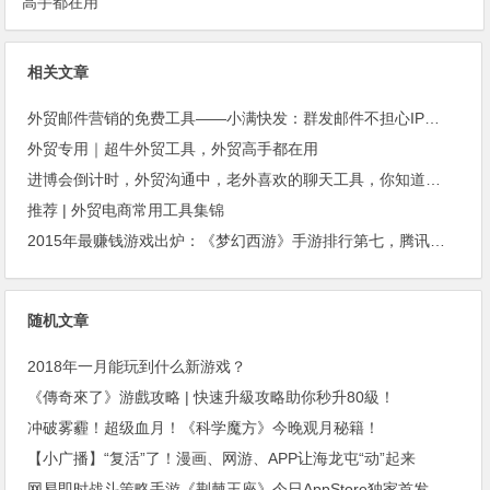
高手都在用
相关文章
外贸邮件营销的免费工具——小满快发：群发邮件不担心IP被封
外贸专用｜超牛外贸工具，外贸高手都在用
进博会倒计时，外贸沟通中，老外喜欢的聊天工具，你知道几种？
推荐 | 外贸电商常用工具集锦
2015年最赚钱游戏出炉：《梦幻西游》手游排行第七，腾讯总收入进前三
随机文章
2018年一月能玩到什么新游戏？
《傳奇來了》游戲攻略 | 快速升級攻略助你秒升80級！
冲破雾霾！超级血月！《科学魔方》今晚观月秘籍！
【小广播】“复活”了！漫画、网游、APP让海龙屯“动”起来
网易即时战斗策略手游《荆棘王座》今日AppStore独家首发（内有多重福利）