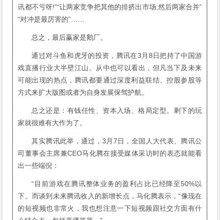
讯都不亏呀!”“让两家竞争把其他的排挤出市场,然后两家合并”
“对冲是最厉害的”……
总之，最后赢家是鹅厂。
通过对斗鱼和虎牙的投资，腾讯在3月8日把持了中国游
戏直播行业大半壁江山。从中也可以看出，但凡当下及未来
可能出现的热点，腾讯都要通过深度利益联结、控股参股等
方式来扩大版图或者为自身发展保驾护航。
总之还是：有钱任性、资本入场、格局定型。剩下的玩
家就很难有大作为了。
其实腾讯此举，通过，3月7日，全国人大代表、腾讯公
司董事会主席兼CEO马化腾在接受媒体采访时的表态就能看
出一些端倪：
“目前游戏在腾讯整体业务的盈利占比已经降至50%以
下。而谈到未来腾讯收入的新增长点，马化腾表示，“像现在
的短视频也非常火，我也想注意一下短视频跟社交方面有什