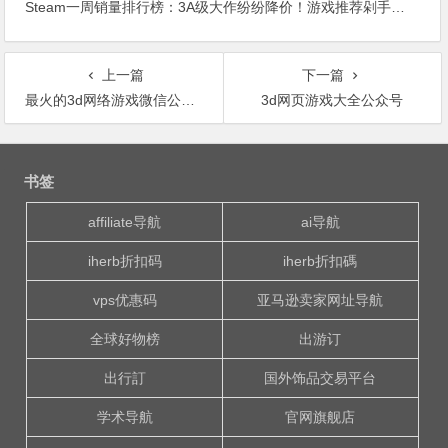
Steam一周销量排行榜：3A级大作纷纷降价！游戏推荐剁手指南
上一篇
下一篇
最火的3d网络游戏微信公众号
3d网页游戏大全公众号
文
章
书签
导
航
affiliate导航
ai导航
iherb折扣码
iherb折扣碼
vps优惠码
亚马逊卖家网址导航
全球好物榜
出游订
出行訂
国外饰品交易平台
学术导航
官网旗舰店