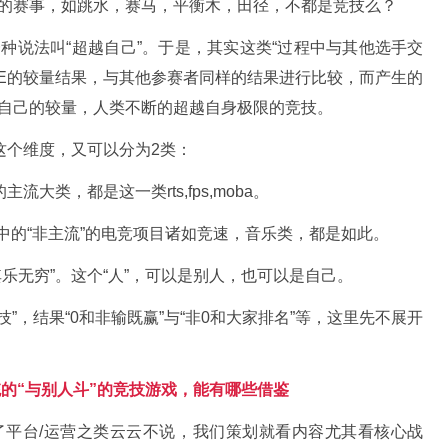
的赛事，如跳水，赛马，平衡木，田径，不都是竞技么？
种说法叫“超越自己”。于是，其实这类“过程中与其他选手交
VE的较量结果，与其他参赛者同样的结果进行比较，而产生的
自己的较量，人类不断的超越自身极限的竞技。
这个维度，又可以分为2类：
大类，都是这一类rts,fps,moba。
眼中的“非主流”的电竞项目诸如竞速，音乐类，都是如此。
乐无穷”。这个“人”，可以是别人，也可以是自己。
技”，结果“0和非输既赢”与“非0和大家排名”等，这里先不展开
的“与别人斗”的竞技游戏，能有哪些借鉴
了平台/运营之类云云不说，我们策划就看内容尤其看核心战