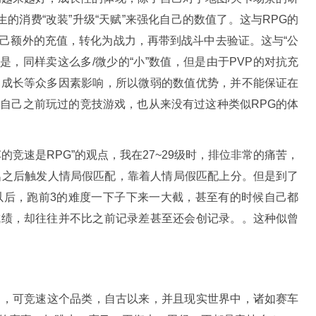
的消费“改装”升级“天赋”来强化自己的数值了。这与RPG的
己额外的充值，转化为战力，再带到战斗中去验证。这与“公
同的是，同样卖这么多/微少的“小”数值，但是由于PVP的对抗充
的成长等众多因素影响，所以微弱的数值优势，并不能保证在
自己之前玩过的竞技游戏，也从来没有过这种类似RPG的体
的竞速是RPG”的观点，我在27~29级时，排位非常的痛苦，
名之后触发人情局假匹配，靠着人情局假匹配上分。但是到了
以后，跑前3的难度一下子下来一大截，甚至有的时候自己都
成绩，却往往并不比之前记录差甚至还会创记录。。这种似曾
P，可竞速这个品类，自古以来，并且现实世界中，诸如赛车