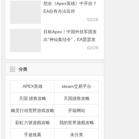
想在《Apex英雄》中开挂？
EA自有办法应对
02/28
目标Apex！中国外挂军团发
出”神仙集结令”，EA瑟瑟发
抖
02/28
分类
APEX英雄
steam交易平台
天国:拯救攻略
天国拯救攻略
幽灵行动荒野游戏攻略
开箱网站
彩虹六號遊戲攻略
我的世界遊戲攻略
手遊推薦
未分类