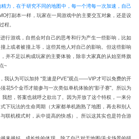
的精力，在于研究不同的地图中，每一个湾每一次加速，自己
MO打副本一样，玩家在一局游戏中的主要交互对象，还是设
过程。
时进行游戏，自然会对自己的思考和行为产生一些影响，比如
会撞上或者被撞上等，这些其他人对自己的影响。但这些影响
中，并不足以构成玩家的主要体验，除非大家真的从始至终旗
点~
我认为可以加持 “竞速是PVE”观点——VIP才可以免费的开
须花5个金币才能参与一次类似单机体验的“影子赛”。所以为
有，我想，答案也就呼之欲出了。因为开放了这个特权，一来分
模式下玩法的生命周期（大家都单机跑熟了地图，再去和别人
参与联机模式时，从中提高的快感）。所以这其实也是符合游
的越来越好，成长性的体现，除了自己对于地图/关卡场景的研