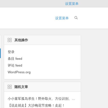
设置菜单
设置菜单
其他操作
登录
条目 feed
评论 feed
WordPress.org
随机文章
小小童军孤岛求生！野外取火、方位识别、定向特训营开班啦！（4月3日）
【说走就走】大沙梅花节攻略！走起！